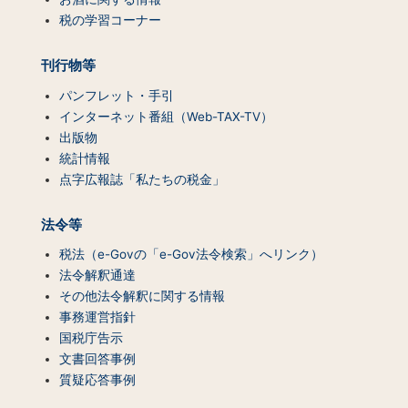
ツ
税の学習コーナー
一
覧）
刊行物等
パンフレット・手引
インターネット番組（Web-TAX-TV）
出版物
統計情報
点字広報誌「私たちの税金」
法令等
税法（e-Govの「e-Gov法令検索」へリンク）
法令解釈通達
その他法令解釈に関する情報
事務運営指針
国税庁告示
文書回答事例
質疑応答事例