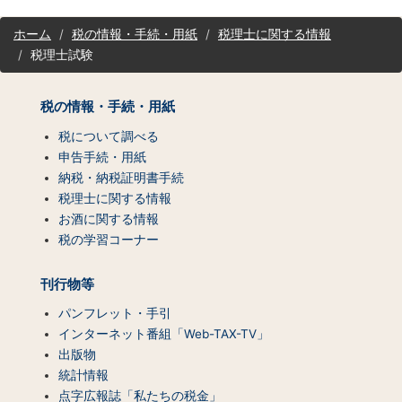
サ
ホーム
税の情報・手続・用紙
税理士に関する情報
イ
税理士試験
ト
マ
ッ
税の情報・手続・用紙
プ
（コ
税について調べる
ン
申告手続・用紙
テ
納税・納税証明書手続
ン
税理士に関する情報
ツ
お酒に関する情報
一
税の学習コーナー
覧）
刊行物等
パンフレット・手引
インターネット番組「Web-TAX-TV」
出版物
統計情報
点字広報誌「私たちの税金」