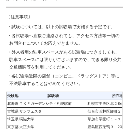
〔注意事項〕
・試験については、以下の試験場で実施する予定です。
・各試験場へ直接ご連絡されても、アクセス方法等一切の
お問合せについてお応えできません。
・外来者用の駐車スペースがある試験場につきましても、
駐車スペースには限りがございますので、できる限り公共
交通機関等を利用してください。
・各試験場近隣の店舗（コンビニ、ドラッグストア）等に
不法駐車することはやめてください。
受験地
試験場
所在地
北海道
ＴＫＰガーデンシティ札幌駅前
札幌市中央区北２条西２
宮城県
サンフェスタ
仙台市若林区卸町２－1
埼玉県
獨協大学
草加市学園町１－１
東京都
大正大学
豊島区西巣鴨３－20－