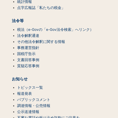
統計情報
点字広報誌「私たちの税金」
法令等
税法（e-Govの「e-Gov法令検索」へリンク）
法令解釈通達
その他法令解釈に関する情報
事務運営指針
国税庁告示
文書回答事例
質疑応答事例
お知らせ
トピックス一覧
報道発表
パブリックコメント
調達情報・公売情報
公示送達情報
不審な電話や振り込め詐欺にご注意を