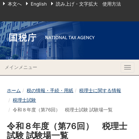
本文へ
English
読み上げ・文字拡大 使用方法
メインメニュー
Togg
navig
ホーム
税の情報・手続・用紙
税理士に関する情報
税理士試験
令和８年度（第76回） 税理士試験 試験場一覧
令和８年度（第76回） 税理士
試験 試験場一覧