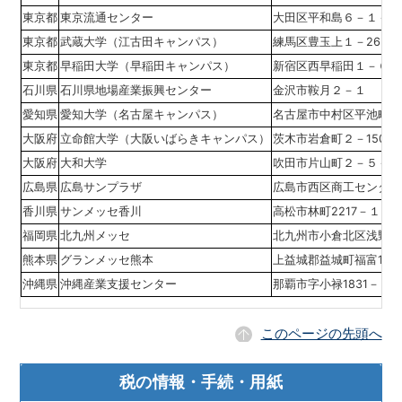
東京都
東京流通センター
大田区平和島６－１－１
東京都
武蔵大学（江古田キャンパス）
練馬区豊玉上１－26－
東京都
早稲田大学（早稲田キャンパス）
新宿区西早稲田１－６－
石川県
石川県地場産業振興センター
金沢市鞍月２－１
愛知県
愛知大学（名古屋キャンパス）
名古屋市中村区平池町４
大阪府
立命館大学（大阪いばらきキャンパス）
茨木市岩倉町２－150
大阪府
大和大学
吹田市片山町２－５－１
広島県
広島サンプラザ
広島市西区商工センター
香川県
サンメッセ香川
高松市林町2217－１
福岡県
北九州メッセ
北九州市小倉北区浅野３
熊本県
グランメッセ熊本
上益城郡益城町福富101
沖縄県
沖縄産業支援センター
那覇市字小禄1831－１
このページの先頭へ
税の情報・手続・用紙