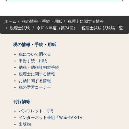
サ
ホーム
税の情報・手続・用紙
税理士に関する情報
イ
税理士試験
令和６年度（第74回） 税理士試験 試験場一覧
ト
マ
ッ
税の情報・手続・用紙
プ
（コ
税について調べる
ン
申告手続・用紙
テ
納税・納税証明書手続
ン
税理士に関する情報
ツ
お酒に関する情報
一
税の学習コーナー
覧）
刊行物等
パンフレット・手引
インターネット番組「Web-TAX-TV」
出版物