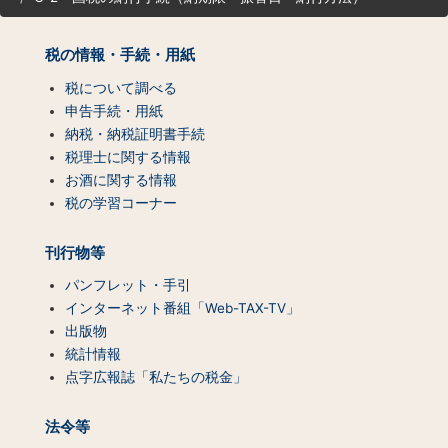
マ
ッ
プ
税の情報・手続・用紙
（コ
ン
税について調べる
テ
申告手続・用紙
ン
納税・納税証明書手続
ツ
税理士に関する情報
一
お酒に関する情報
覧）
税の学習コーナー
刊行物等
パンフレット・手引
インターネット番組「Web-TAX-TV」
出版物
統計情報
点字広報誌「私たちの税金」
法令等