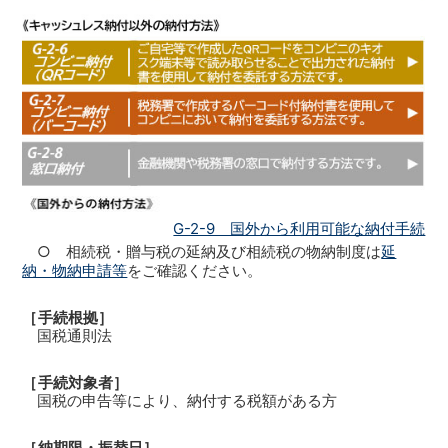
G-2-9 国外から利用可能な納付手続
○ 相続税・贈与税の延納及び相続税の物納制度は
延
納・物納申請等
をご確認ください。
［手続根拠］
国税通則法
［手続対象者］
国税の申告等により、納付する税額がある方
［納期限・振替日］