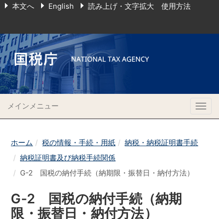
本文へ
English
読み上げ・文字拡大 使用方法
メインメニュー
Togg
navig
ホーム
税の情報・手続・用紙
納税・納税証明書手続
納税証明書及び納税手続関係
G-2 国税の納付手続（納期限・振替日・納付方法）
G-2 国税の納付手続（納期
限・振替日・納付方法）