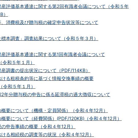
財産評価基本通達に関する第2回有識者会議について（令和５年
KB）
等、消費税及び贈与税の確定申告状況等について
社標本調査」調査結果について（令和５年３月）
財産評価基本通達に関する第1回有識者会議について
B）（令和５年１月）
産調書の提出状況について（PDF/114KB）
おける租税条約等に基づく情報交換事績の概要
B）（令和５年１月）
和2年分贈与税の申告に係る延滞税の過大徴収について
の概要について（機構・定員関係）（令和４年12月）
要について（経費関係）(PDF/120KB)（令和４年12月）
の申告事績の概要（令和４年12月）
ける相続税の調査等の状況（令和４年12月）