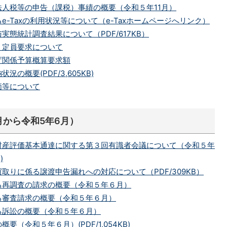
人税等の申告（課税）事績の概要（令和５年11月）
e-Taxの利用状況等について（e-Taxホームページへリンク）
実態統計調査結果について（PDF/617KB）
・定員要求について
庁関係予算概算要求額
の概要(PDF/3,605KB)
価等について
月から令和5年6月）
財産評価基本通達に関する第３回有識者会議について（令和５年
)
取りに係る譲渡申告漏れへの対応について（PDF/309KB）
る再調査の請求の概要（令和５年６月）
る審査請求の概要（令和５年６月）
る訴訟の概要（令和５年６月）
要（令和５年６月）(PDF/1,054KB)