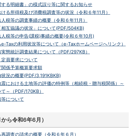
関する明細書」の様式誤り等に関するお知らせ
ける所得税及び消費税調査等の状況（令和６年11月）
人税等の調査事績の概要（令和６年11月）
互協議の状況」について(PDF/504KB)
人税等の申告(課税)事績の概要(令和６年10月)
e-Taxの利用状況等について（e-Taxホームページへリンク）
実態統計調査結果について（PDF/297KB）
・定員要求について
庁関係予算概算要求額
の概要(PDF/3,191KBKB)
地震における土地等の評価の特例等（相続税・贈与税関係）～
～（PDF/170KB）
価等について
月から令和6年6月）
る再調査の請求の概要（令和６年６月）