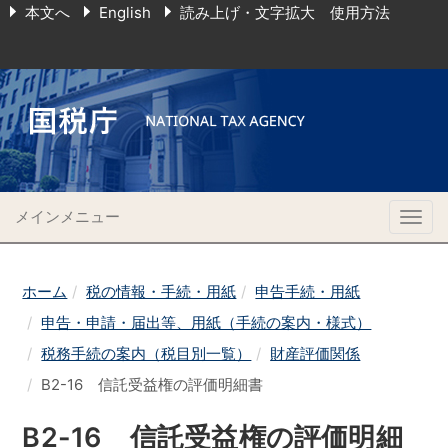
本文へ
English
読み上げ・文字拡大 使用方法
メインメニュー
Togg
navig
ホーム
税の情報・手続・用紙
申告手続・用紙
申告・申請・届出等、用紙（手続の案内・様式）
税務手続の案内（税目別一覧）
財産評価関係
B2-16 信託受益権の評価明細書
B2-16 信託受益権の評価明細