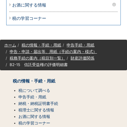
お酒に関する情報
税の学習コーナー
サ
ホーム
税の情報・手続・用紙
申告手続・用紙
イ
申告・申請・届出等、用紙（手続の案内・様式）
ト
税務手続の案内（税目別一覧）
財産評価関係
マ
B2-15 信託受益権の評価明細書
ッ
プ
（コ
税の情報・手続・用紙
ン
テ
税について調べる
ン
申告手続・用紙
ツ
納税・納税証明書手続
一
税理士に関する情報
覧）
お酒に関する情報
税の学習コーナー