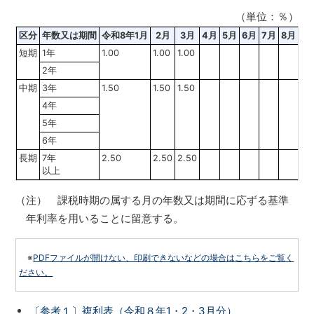
（単位：％）
区分
年数又は期間
令和8年1月
2月
3月
4月
5月
6月
7月
8月
9
短期
1年
1.00
1.00
1.00
2年
中期
3年
1.50
1.50
1.50
4年
5年
6年
長期
7年
2.50
2.50
2.50
以上
（注） 課税時期の属する月の年数又は期間に応ずる基準
年利率を用いることに留意する。
※
PDFファイルが開けない、印刷できないなどの場合はこちらをご覧く
ださい。
〔参考１〕複利表（令和８年1・2・3月分）