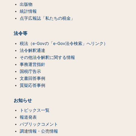
出版物
統計情報
点字広報誌「私たちの税金」
法令等
税法（e-Govの「e-Gov法令検索」へリンク）
法令解釈通達
その他法令解釈に関する情報
事務運営指針
国税庁告示
文書回答事例
質疑応答事例
お知らせ
トピックス一覧
報道発表
パブリックコメント
調達情報・公売情報