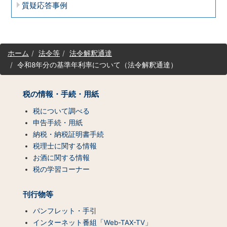
質疑応答事例
サ
ホーム
法令等
法令解釈通達
イ
令和8年分の基準年利率について（法令解釈通達）
ト
マ
ッ
税の情報・手続・用紙
プ
（コ
税について調べる
ン
申告手続・用紙
テ
納税・納税証明書手続
ン
税理士に関する情報
ツ
お酒に関する情報
一
税の学習コーナー
覧）
刊行物等
パンフレット・手引
インターネット番組「Web-TAX-TV」