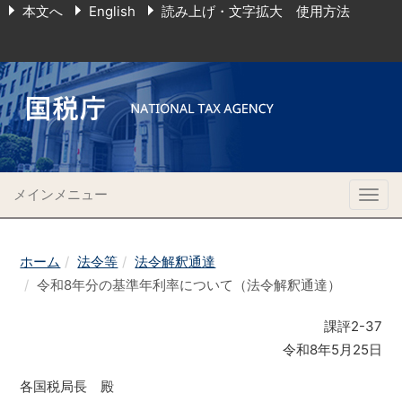
本文へ
English
読み上げ・文字拡大 使用方法
メインメニュー
Togg
navig
ホーム
法令等
法令解釈通達
令和8年分の基準年利率について（法令解釈通達）
課評2-37
令和8年5月25日
各国税局長 殿