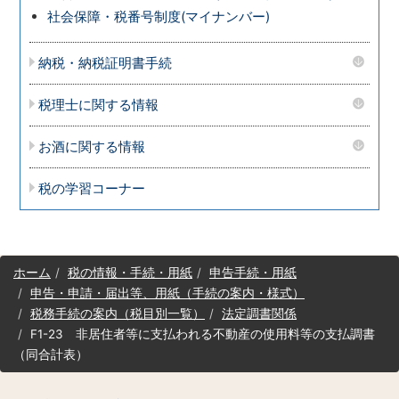
社会保障・税番号制度(マイナンバー)
納税・納税証明書手続
税理士に関する情報
お酒に関する情報
税の学習コーナー
サ
ホーム
税の情報・手続・用紙
申告手続・用紙
イ
申告・申請・届出等、用紙（手続の案内・様式）
ト
税務手続の案内（税目別一覧）
法定調書関係
マ
F1-23 非居住者等に支払われる不動産の使用料等の支払調書
ッ
プ
（同合計表）
（コ
ン