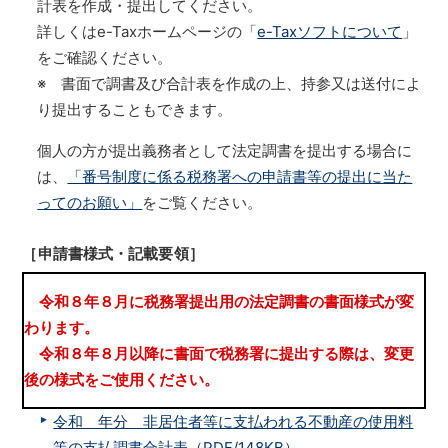
計表を作成・提出してください。
詳しくはe-Taxホームページの「
e-Taxソフトについて
」
をご確認ください。
※ 書面で調書及び合計表を作成の上、持参又は送付によ
り提出することもできます。
個人の方が提出義務者として法定調書を提出する場合に
は、
「番号制度に係る税務署への申請書等の提出に当た
ってのお願い」
をご覧ください。
［申請書様式・記載要領］
令和８年８月に税務署提出用の法定調書の書面様式が変
わります。
令和８年８月以降に書面で税務署に提出する際は、変更
後の様式をご使用ください。
令和 年分 非居住者等に支払われる不動産の使用料
等の支払調書合計表（PDF/148KB）