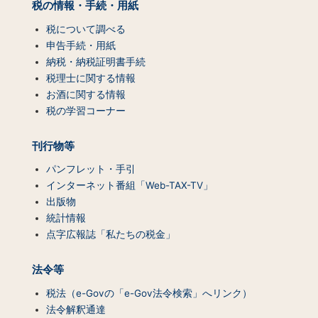
税の情報・手続・用紙
テ
ン
税について調べる
ツ
申告手続・用紙
一
納税・納税証明書手続
覧）
税理士に関する情報
お酒に関する情報
税の学習コーナー
刊行物等
パンフレット・手引
インターネット番組「Web-TAX-TV」
出版物
統計情報
点字広報誌「私たちの税金」
法令等
税法（e-Govの「e-Gov法令検索」へリンク）
法令解釈通達