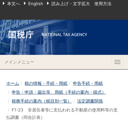
本文へ
English
読み上げ・文字拡大 使用方法
メインメニュー
Togg
navig
ホーム
税の情報・手続・用紙
申告手続・用紙
申告・申請・届出等、用紙（手続の案内・様式）
税務手続の案内（税目別一覧）
法定調書関係
F1-23 非居住者等に支払われる不動産の使用料等の支
払調書（同合計表）