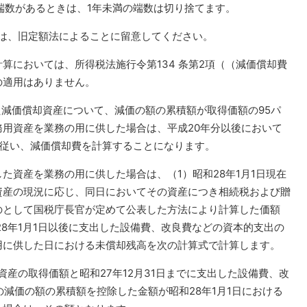
満の端数があるときは、1年未満の端数は切り捨てます。
算は、旧定額法によることに留意してください。
算においては、所得税法施行令第134 条第2項（（減価償却費
の適用はありません。
した減価償却資産について、減価の額の累積額が取得価額の95パ
用資産を業務の用に供した場合は、平成20年分以後において
定に従い、減価償却費を計算することになります。
得した資産を業務の用に供した場合は、（1）昭和28年1月1日現在
資産の現況に応じ、同日においてその資産につき相続税および贈
のとして国税庁長官が定めて公表した方法により計算した価額
28年1月1日以後に支出した設備費、改良費などの資本的支出の
用に供した日における未償却残高を次の計算式で計算します。
資産の取得価額と昭和27年12月31日までに支出した設備費、改
の減価の額の累積額を控除した金額が昭和28年1月1日における