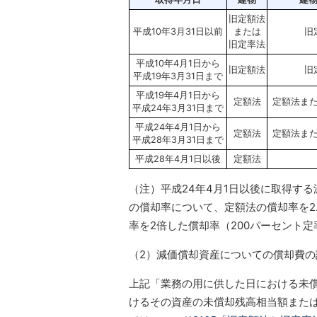
旧定額法
平成10年3月31日以前
または
旧
旧定率法
平成10年4月1日から
旧定額法
旧
平成19年3月31日まで
平成19年4月1日から
定額法
定額法また
平成24年3月31日まで
平成24年4月1日から
定額法
定額法また
平成28年3月31日まで
平成28年4月1日以後
定額法
（注）平成24年4月1日以後に取得す
の償却率について、定額法の償却率を2
率を2倍した償却率（200パーセント
（2）減価償却資産についての償却費の
上記「業務の用に供した日における未
けるその資産の未償却残高相当額また