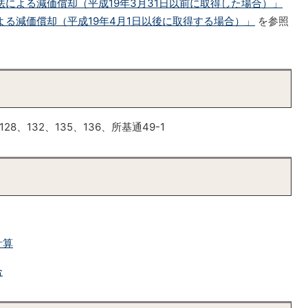
法による減価償却（平成19年3月31日以前に取得した場合）」
よる減価償却（平成19年4月1日以後に取得する場合）」
を参照
28、132、135、136、所基通49-1
計算
合