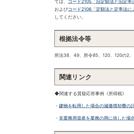
ては、
コード2105「旧定額法と旧定率
および
コード2106「定額法と定率法に
してください。
根拠法令等
所法38、49、所令85、120、120の2、1
関連リンク
◆関連する質疑応答事例《所得税》
・
建物を転用した場合の減価償却費の
・
非業務用資産を業務の用に供した場