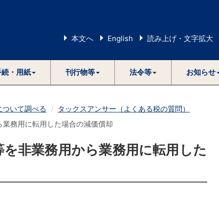
本文へ
English
読み上げ・文字拡大
手続・用紙
刊行物等
法令等
お知らせ
について調べる
タックスアンサー（よくある税の質問）
から業務用に転用した場合の減価償却
家屋等を非業務用から業務用に転用した