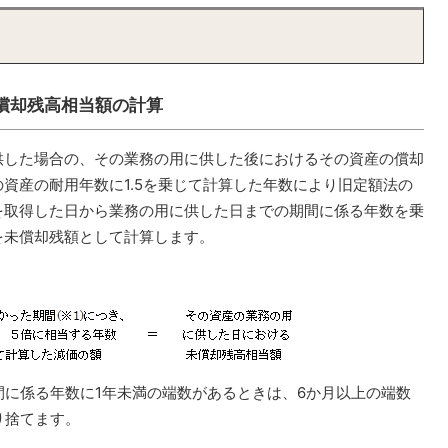
償却残高相当額の計算
供した場合の、その業務の用に供した後におけるその資産の償却
資産の耐用年数に1.5を乗じて計算した年数により旧定額法の
を取得した日から業務の用に供した日までの期間に係る年数を乗
を未償却残額として計算します。
間に係る年数に1年未満の端数があるときは、6か月以上の端数
り捨てます。