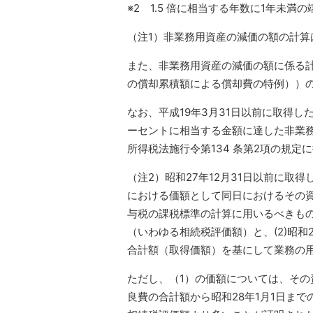
※2 1.5 倍に相当する年数に1年未
（注1）非業務用資産の減価の額の計
また、非業務用資産の減価の額に係る計
の償却累積額による償却費の特例））
なお、平成19年3月31日以前に取得
ーセントに相当する金額に達した非業務
所得税法施行令第134 条第2項の規
（注2）昭和27年12月31日以前に取
における価額として同日におけるその
与税の課税標準の計算に用いるべきも
（いわゆる相続税評価額）と、(2)昭和
合計額（取得価額）を基にして業務の
ただし、（1）の価額については、その
良費の合計額から昭和28年1月1日まで