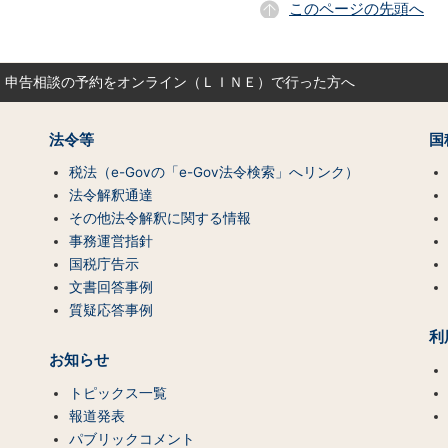
このページの先頭へ
申告相談の予約をオンライン（ＬＩＮＥ）で行った方へ
法令等
国
税法（e-Govの「e-Gov法令検索」へリンク）
法令解釈通達
その他法令解釈に関する情報
事務運営指針
国税庁告示
文書回答事例
質疑応答事例
利
お知らせ
トピックス一覧
報道発表
パブリックコメント