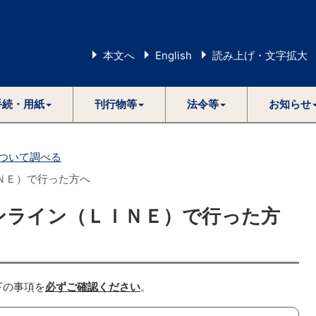
本文へ
English
読み上げ・文字拡大
手続・用紙
刊行物等
法令等
お知らせ
ついて調べる
ＮＥ）で行った方へ
ンライン（ＬＩＮＥ）で行った方
下の事項を
必ずご確認ください
。