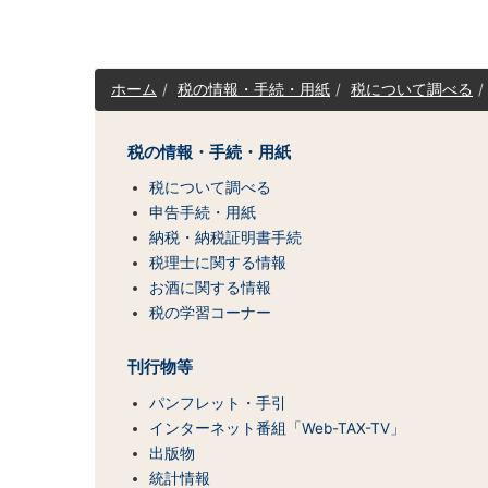
サ
ホーム
税の情報・手続・用紙
税について調べる
イ
ト
マ
税の情報・手続・用紙
ッ
税について調べる
プ
（コ
申告手続・用紙
ン
納税・納税証明書手続
テ
税理士に関する情報
ン
お酒に関する情報
ツ
税の学習コーナー
一
覧）
刊行物等
パンフレット・手引
インターネット番組「Web-TAX-TV」
出版物
統計情報