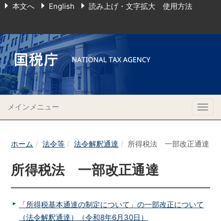
本文へ
English
読み上げ・文字拡大 使用方法
メインメニュー
Togg
navig
ホーム
法令等
法令解釈通達
所得税法 一部改正通達
所得税法 一部改正通達
「所得税基本通達の制定について」の一部改正について
（法令解釈通達）（令和8年6月30日）