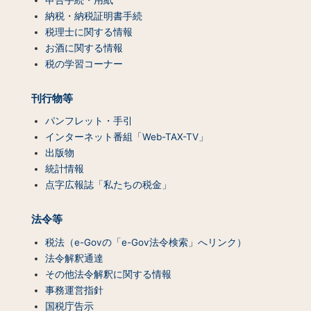
（コ
ン
納税・納税証明書手続
テ
税理士に関する情報
ン
お酒に関する情報
ツ
税の学習コーナー
一
覧）
刊行物等
パンフレット・手引
インターネット番組「Web-TAX-TV」
出版物
統計情報
点字広報誌「私たちの税金」
法令等
税法（e-Govの「e-Gov法令検索」へリンク）
法令解釈通達
その他法令解釈に関する情報
事務運営指針
国税庁告示