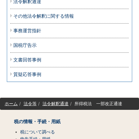
法令解釈通達
その他法令解釈に関する情報
事務運営指針
国税庁告示
文書回答事例
質疑応答事例
サ
ホーム
法令等
法令解釈通達
所得税法 一部改正通達
イ
ト
マ
税の情報・手続・用紙
ッ
税について調べる
プ
申告手続・用紙