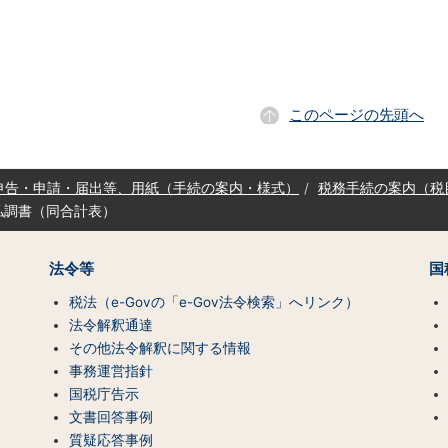
このページの先頭へ
申告・申請・届出等、用紙（手続の案内・様式）
税務手続の案内（税
払調書（同合計表）
法令等
国
税法（e-Govの「e-Gov法令検索」へリンク）
法令解釈通達
その他法令解釈に関する情報
事務運営指針
国税庁告示
文書回答事例
質疑応答事例