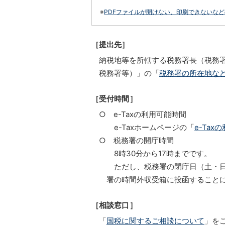
※
PDFファイルが開けない、印刷できないな
［提出先］
納税地等を所轄する税務署長（税務
税務署等）」の「
税務署の所在地な
［受付時間］
○ e-Taxの利用可能時間
e-Taxホームページの「
e-Tax
○ 税務署の開庁時間
8時30分から17時までです。
ただし、税務署の閉庁日（土・日
署の時間外収受箱に投函すること
［相談窓口］
「
国税に関するご相談について
」を