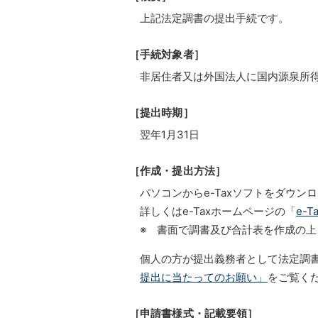
上記法定調書の提出手続です。
［手続対象者］
非居住者又は外国法人に国内源泉所
［提出時期］
翌年1月31日
［作成・提出方法］
パソコンからe-Taxソフトをダウ
詳しくはe-Taxホームページの「
e-
※ 書面で調書及び合計表を作成の
個人の方が提出義務者として法定調
提出に当たってのお願い」
をご覧く
［申請書様式・記載要領］