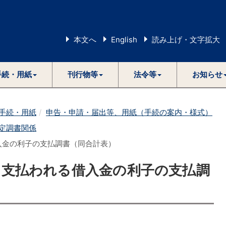
本文へ
English
読み上げ・文字拡大
手続・用紙
刊行物等
法令等
お知らせ
手続・用紙
申告・申請・届出等、用紙（手続の案内・様式）
定調書関係
借入金の利子の支払調書（同合計表）
等に支払われる借入金の利子の支払調