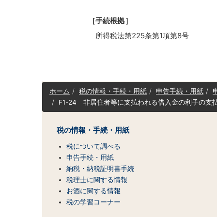
［手続根拠］
所得税法第225条第1項第8号
サ
ホーム
税の情報・手続・用紙
申告手続・用紙
イ
F1-24 非居住者等に支払われる借入金の利子の支
ト
マ
ッ
税の情報・手続・用紙
プ
（コ
税について調べる
ン
申告手続・用紙
テ
納税・納税証明書手続
ン
税理士に関する情報
ツ
お酒に関する情報
一
税の学習コーナー
覧）