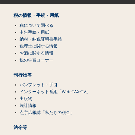
マ
ッ
プ
税の情報・手続・用紙
（コ
ン
税について調べる
テ
申告手続・用紙
ン
納税・納税証明書手続
ツ
税理士に関する情報
一
お酒に関する情報
覧）
税の学習コーナー
刊行物等
パンフレット・手引
インターネット番組「Web-TAX-TV」
出版物
統計情報
点字広報誌「私たちの税金」
法令等