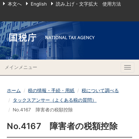
本文へ
English
読み上げ・文字拡大 使用方法
メインメニュー
Togg
navig
ホーム
税の情報・手続・用紙
税について調べる
タックスアンサー（よくある税の質問）
No.4167 障害者の税額控除
No.4167 障害者の税額控除