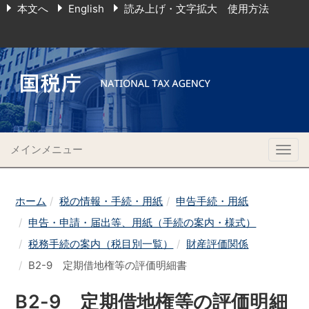
本文へ
English
読み上げ・文字拡大 使用方法
メインメニュー
Togg
navig
ホーム
税の情報・手続・用紙
申告手続・用紙
申告・申請・届出等、用紙（手続の案内・様式）
税務手続の案内（税目別一覧）
財産評価関係
B2-9 定期借地権等の評価明細書
B2-9 定期借地権等の評価明細