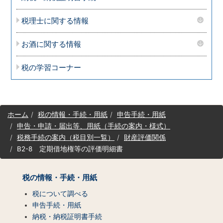
税理士に関する情報
お酒に関する情報
税の学習コーナー
サ
ホーム
税の情報・手続・用紙
申告手続・用紙
イ
申告・申請・届出等、用紙（手続の案内・様式）
ト
税務手続の案内（税目別一覧）
財産評価関係
マ
B2-8 定期借地権等の評価明細書
ッ
プ
（コ
税の情報・手続・用紙
ン
テ
税について調べる
ン
申告手続・用紙
ツ
納税・納税証明書手続