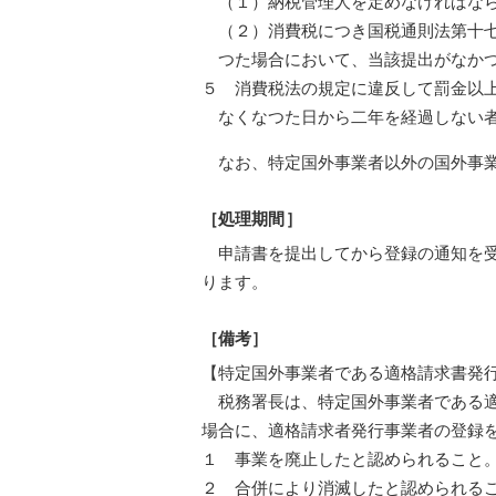
（１）納税管理人を定めなければな
（２）消費税につき国税通則法第十
つた場合において、当該提出がなか
５ 消費税法の規定に違反して罰金以
なくなつた日から二年を経過しない
なお、特定国外事業者以外の国外事業
［処理期間］
申請書を提出してから登録の通知を
ります。
［備考］
【特定国外事業者である適格請求書発
税務署長は、特定国外事業者である適
場合に、適格請求者発行事業者の登録
１ 事業を廃止したと認められること
２ 合併により消滅したと認められる