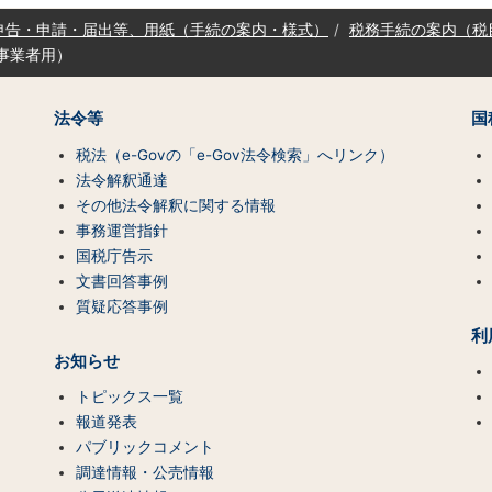
申告・申請・届出等、用紙（手続の案内・様式）
税務手続の案内（税
外事業者用）
法令等
国
税法（e-Govの「e-Gov法令検索」へリンク）
法令解釈通達
その他法令解釈に関する情報
事務運営指針
国税庁告示
文書回答事例
質疑応答事例
利
お知らせ
トピックス一覧
報道発表
パブリックコメント
調達情報・公売情報