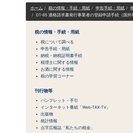
サ
ホーム
税の情報・手続・用紙
申告手続・用紙
イ
D1-65 適格請求書発行事業者の登録申請手続（国
ト
マ
ッ
税の情報・手続・用紙
プ
（コ
税について調べる
ン
申告手続・用紙
テ
納税・納税証明書手続
ン
税理士に関する情報
ツ
お酒に関する情報
一
税の学習コーナー
覧）
刊行物等
パンフレット・手引
インターネット番組「Web-TAX-TV」
出版物
統計情報
点字広報誌「私たちの税金」