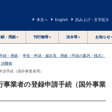
本文へ
English
読み上げ・文字拡大
手続・用紙
刊行物等
法令等
お知らせ
手続・用紙
申告・申請・届出等、用紙（手続の案内・様式）
1 消費税
録申請手続（国外事業者用）
書発行事業者の登録申請手続（国外事業