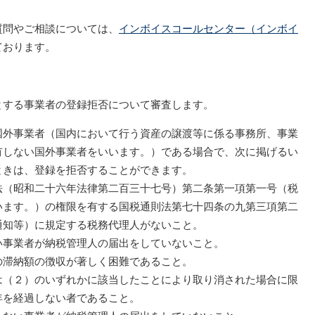
質問やご相談については、
インボイスコールセンター（インボイ
ております。
する事業者の登録拒否について審査します。
外事業者（国内において行う資産の譲渡等に係る事務所、事業
有しない国外事業者をいいます。）である場合で、次に掲げるい
ときは、登録を拒否することができます。
法（昭和二十六年法律第二百三十七号）第二条第一項第一号（税
います。）の権限を有する国税通則法第七十四条の九第三項第二
通知等）に規定する税務代理人がないこと。
い事業者が納税管理人の届出をしていないこと。
の滞納額の徴収が著しく困難であること。
は（２）のいずれかに該当したことにより取り消された場合に限
年を経過しない者であること。