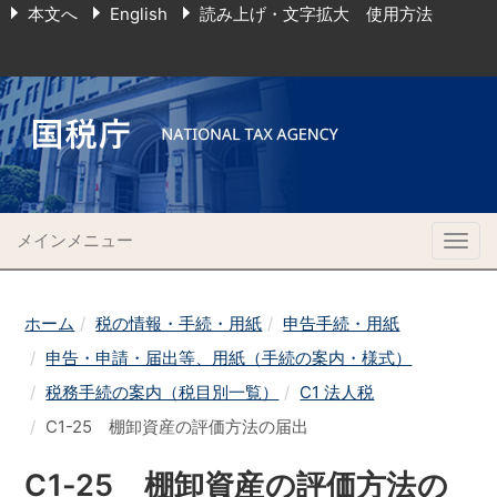
本文へ
English
読み上げ・文字拡大 使用方法
メインメニュー
Togg
navig
ホーム
税の情報・手続・用紙
申告手続・用紙
申告・申請・届出等、用紙（手続の案内・様式）
税務手続の案内（税目別一覧）
C1 法人税
C1-25 棚卸資産の評価方法の届出
C1-25 棚卸資産の評価方法の