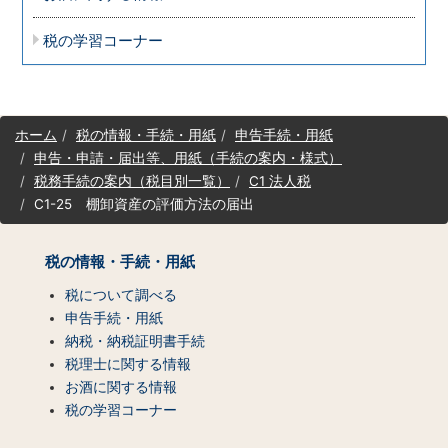
税の学習コーナー
サ
ホーム
税の情報・手続・用紙
申告手続・用紙
イ
申告・申請・届出等、用紙（手続の案内・様式）
ト
税務手続の案内（税目別一覧）
C1 法人税
マ
C1-25 棚卸資産の評価方法の届出
ッ
プ
（コ
税の情報・手続・用紙
ン
テ
税について調べる
ン
申告手続・用紙
ツ
納税・納税証明書手続
一
税理士に関する情報
覧）
お酒に関する情報
税の学習コーナー