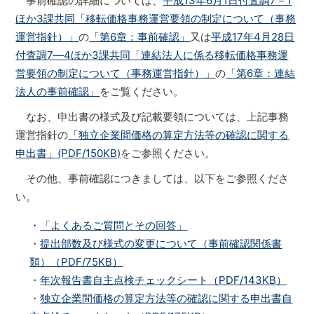
事前確認の詳細については、
平成13年6月1日付査調7－1
ほか3課共同「移転価格事務運営要領の制定について（事務
運営指針）」
の
「第6章：事前確認」
又は
平成17年4月28日
付査調7―4ほか3課共同「連結法人に係る移転価格事務運
営要領の制定について（事務運営指針）」
の
「第6章：連結
法人の事前確認」
をご覧ください。
なお、申出書の様式及び記載要領については、上記事務
運営指針の
「独立企業間価格の算定方法等の確認に関する
申出書」(PDF/150KB)
をご参照ください。
その他、事前確認につきましては、以下をご参照くださ
い。
・
「よくあるご質問とその回答」
・
提出部数及び様式の変更について（事前確認関係書
類）（PDF/75KB）
・
年次報告書自主点検チェックシート（PDF/143KB）
・
独立企業間価格の算定方法等の確認に関する申出書自