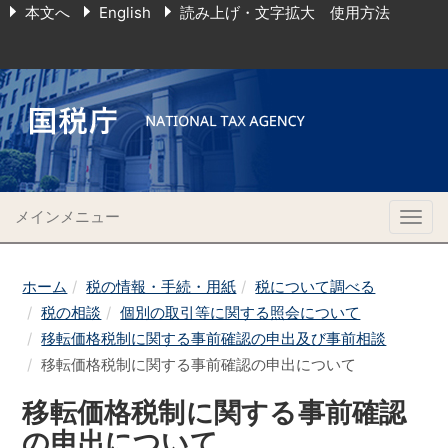
本文へ
English
読み上げ・文字拡大 使用方法
メインメニュー
Togg
navig
ホーム
税の情報・手続・用紙
税について調べる
税の相談
個別の取引等に関する照会について
移転価格税制に関する事前確認の申出及び事前相談
移転価格税制に関する事前確認の申出について
移転価格税制に関する事前確認
の申出について