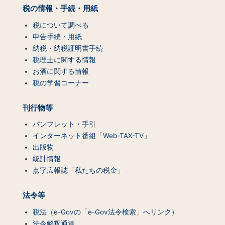
（コ
税の情報・手続・用紙
ン
テ
税について調べる
ン
申告手続・用紙
ツ
納税・納税証明書手続
一
税理士に関する情報
覧）
お酒に関する情報
税の学習コーナー
刊行物等
パンフレット・手引
インターネット番組「Web-TAX-TV」
出版物
統計情報
点字広報誌「私たちの税金」
法令等
税法（e-Govの「e-Gov法令検索」へリンク）
法令解釈通達