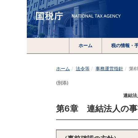
ホーム
税の情報・
ホーム
法令等
事務運営指針
第
(別添)
連結法
第6章 連結法人の