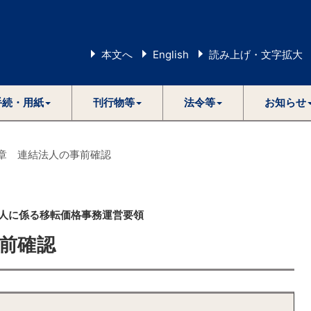
本文へ
English
読み上げ・文字拡大
手続・用紙
刊行物等
法令等
お知らせ
6章 連結法人の事前確認
人に係る移転価格事務運営要領
事前確認