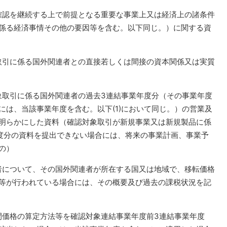
確認を継続する上で前提となる重要な事業上又は経済上の諸条件
係る経済事情その他の要因等を含む。以下同じ。）に関する資
取引に係る国外関連者との直接若しくは間接の資本関係又は実質
象取引に係る国外関連者の過去3連結事業年度分（その事業年度
には、当該事業年度を含む。以下(1)において同じ。）の営業及
明らかにした資料（確認対象取引が新規事業又は新規製品に係
度分の資料を提出できない場合には、将来の事業計画、事業予
の）
者について、その国外関連者が所在する国又は地域で、移転価格
等が行われている場合には、その概要及び過去の課税状況を記
間価格の算定方法等を確認対象連結事業年度前3連結事業年度