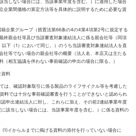
該当しない場合には、当該事業年度を含む。）に適用した場合
立企業間価格の算定方法等を具体的に説明するために必要な資
籍企業グループ（措置法第66条の4の4第4項第2号に規定する
最終親会社等及び当該審査対象連結法人に係る親会社等（同項
。以下（1）において同じ。）のうち当該審査対象連結法人を直
会社等でない場合の親会社等の概要（法人名、本店又は主たる
料（相互協議を伴わない事前確認の申出の場合に限る。）
な資料
いては、確認対象取引に係る製品のライフサイクル等を考慮した
る資料では十分な事前確認審査を行うことができないと認められ
確認申出連結法人に対し、これらに加え、その前2連結事業年度
度に該当しない場合には、当該事業年度を含む。）に係る資料の
、(1)イからルまでに掲げる資料の添付を行っていない場合に