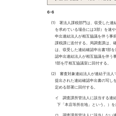
6-6
(1) 署法人課税部門は、収受した
を求めている場合には3部）を速や
申出連結法人が相互協議を伴う事
課税課に送付する。局調査課は、
は、収受した連結確認申出書1部
認申出連結法人が相互協議を伴う
1部を庁相互協議室に回付する。
(2) 審査対象連結法人が連結子法
提出された連結確認申出書の写し
定める部署に回付する。
イ 調査課所管法人に該当する連
下「本店等所在地」という。）を
ロ 調査課所管法人に該当しない