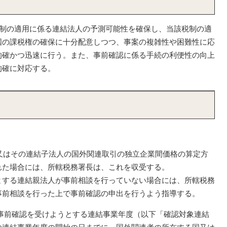
制の適用に係る連結法人の予測可能性を確保し、当該税制の適
国の課税権の確保に十分配意しつつ、事案の複雑性や困難性に応
的確かつ迅速に行う。また、事前確認に係る手続の利便性の向上
的確に対応する。
人又はその連結子法人の国外関連取引の独立企業間価格の算定方
れた場合には、所轄税務署長は、これを収受する。
する連結親法人が事前相談を行っていない場合には、所轄税務
事前相談を行った上で事前確認の申出を行うよう指導する。
が事前確認を受けようとする連結事業年度（以下「確認対象連結