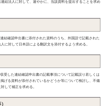
出連結法人に対して、速やかに、当該資料を提出することを求め
、連結確認申出書に添付された資料のうち、外国語で記載された
法人に対して日本語による翻訳文を添付するよう求める。
）
、収受した連結確認申出書の記載事項について記載誤り若しくは
1)に掲げる資料が添付されているかどうか等について検討し、不備
に対して補正を求める。
等）