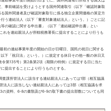
の連結事業年度の開始の日までに、国外関連者の所在する国又は
度、事前確認を受けようとする国外関連取引（以下「確認対象取
係る国外関連者及び確認対象取引に係る独立企業間価格の算定方
を行う連結法人（以下「審査対象連結法人」という。）ごとに記
法等の確認に関する申出書」（以下「連結確認申出書」とい
、これを連結親法人が所轄税務署長に提出することにより行うも
ち最初の連結事業年度の開始の日が日曜日、国民の祝日に関する
）（以下「祝日法」という。）に規定する休日その他一般の休日又
政令第135号）第2条第2項（期限の特例）に規定する日に当た
でに提出することにより行うものとする。
、調査課所管法人に該当する連結親法人にあっては1部（相互協議
管法人に該当しない連結親法人にあっては3部（相互協議を求
3の資料、6-8の書類及び6-9の取下書の提出部数についても同