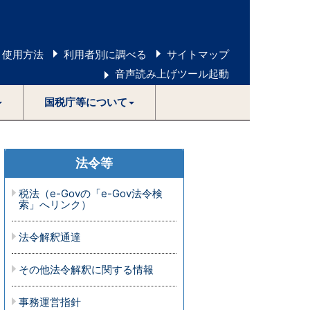
 使用方法
利用者別に調べる
サイトマップ
音声読み上げツール起動
国税庁等について
法令等
税法（e-Govの「e-Gov法令検
索」へリンク）
法令解釈通達
その他法令解釈に関する情報
事務運営指針