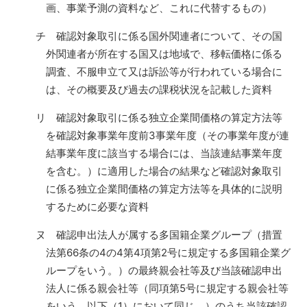
画、事業予測の資料など、これに代替するもの）
チ 確認対象取引に係る国外関連者について、その国
外関連者が所在する国又は地域で、移転価格に係る
調査、不服申立て又は訴訟等が行われている場合に
は、その概要及び過去の課税状況を記載した資料
リ 確認対象取引に係る独立企業間価格の算定方法等
を確認対象事業年度前3事業年度（その事業年度が連
結事業年度に該当する場合には、当該連結事業年度
を含む。）に適用した場合の結果など確認対象取引
に係る独立企業間価格の算定方法等を具体的に説明
するために必要な資料
ヌ 確認申出法人が属する多国籍企業グループ（措置
法第66条の4の4第4項第2号に規定する多国籍企業グ
ループをいう。）の最終親会社等及び当該確認申出
法人に係る親会社等（同項第5号に規定する親会社等
をいう。以下（1）において同じ。）のうち当該確認