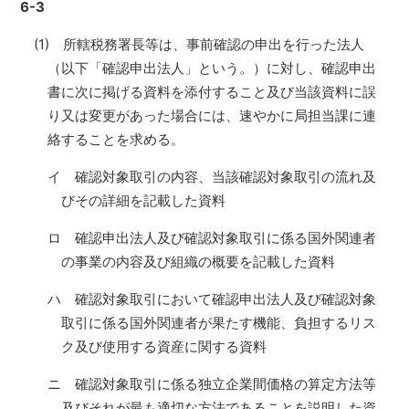
6-3
(1) 所轄税務署長等は、事前確認の申出を行った法人
（以下「確認申出法人」という。）に対し、確認申出
書に次に掲げる資料を添付すること及び当該資料に誤
り又は変更があった場合には、速やかに局担当課に連
絡することを求める。
イ 確認対象取引の内容、当該確認対象取引の流れ及
びその詳細を記載した資料
ロ 確認申出法人及び確認対象取引に係る国外関連者
の事業の内容及び組織の概要を記載した資料
ハ 確認対象取引において確認申出法人及び確認対象
取引に係る国外関連者が果たす機能、負担するリス
ク及び使用する資産に関する資料
ニ 確認対象取引に係る独立企業間価格の算定方法等
及びそれが最も適切な方法であることを説明した資