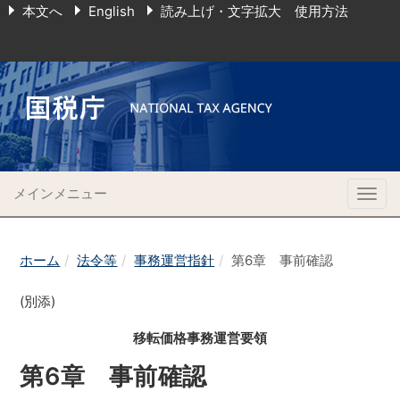
本文へ
English
読み上げ・文字拡大 使用方法
メインメニュー
Togg
navig
ホーム
法令等
事務運営指針
第6章 事前確認
(別添)
移転価格事務運営要領
第6章 事前確認