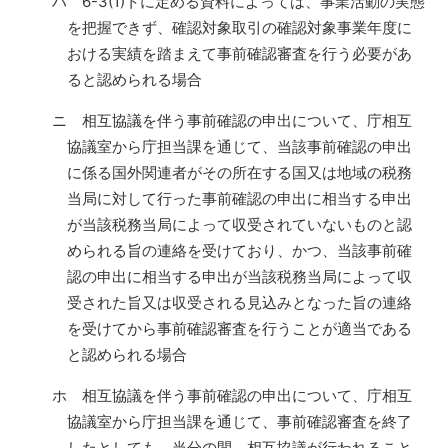
ハ 6-3(1)トに定める資料によっては、事業活動の実態
を把握できず、確認対象取引の確認対象事業年度に
おける実績を踏まえて事前確認審査を行う必要があ
ると認められる場合
ニ 相互協議を伴う事前確認の申出について、庁相互
協議室から庁担当課を通じて、当該事前確認の申出
に係る国外関連者がその所在する国又は地域の税務
当局に対して行った事前確認の申出に相当する申出
が当該税務当局によって収受されていないものと認
められる旨の連絡を受けており、かつ、当該事前確
認の申出に相当する申出が当該税務当局によって収
受された旨又は収受される見込みとなった旨の連絡
を受けてから事前確認審査を行うことが適当である
と認められる場合
ホ 相互協議を伴う事前確認の申出について、庁相互
協議室から庁担当課を通じて、事前確認審査を終了
したとしても、当分の間、相互協議が行われること