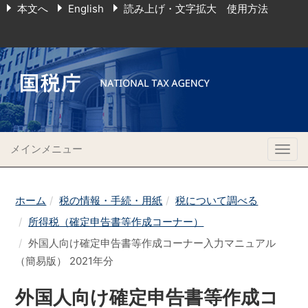
本文へ
English
読み上げ・文字拡大 使用方法
メインメニュー
Togg
navig
ホーム
税の情報・手続・用紙
税について調べる
所得税（確定申告書等作成コーナー）
外国人向け確定申告書等作成コーナー入力マニュアル
（簡易版） 2021年分
外国人向け確定申告書等作成コ