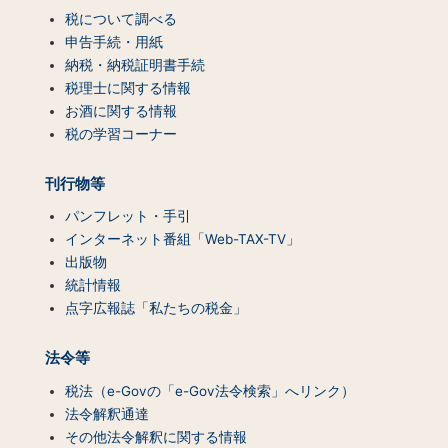
テ
税について調べる
ン
申告手続・用紙
ツ
納税・納税証明書手続
一
税理士に関する情報
覧）
お酒に関する情報
税の学習コーナー
刊行物等
パンフレット・手引
インターネット番組「Web-TAX-TV」
出版物
統計情報
点字広報誌「私たちの税金」
法令等
税法（e-Govの「e-Gov法令検索」へリンク）
法令解釈通達
その他法令解釈に関する情報