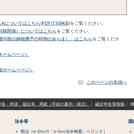
ついてはこちら(PDF/1,109KB)
をご覧ください。
与税関係）についてはこちら
をご覧ください。
贈与税の納税猶予の特例のあらまし」はこちら
をご覧くださ
ホームページ）
省ホームページ）
このページの先頭へ
申告・申請・届出等、用紙（手続の案内・様式）
確定申告等情報
法令等
国
税法（e-Govの「e-Gov法令検索」へリンク）