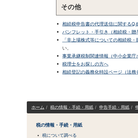
その他
相続税申告書の代理送信に関するQ＆Aに
パンフレット・手引き（相続税・贈
「非上場株式等についての相続税・
い。
事業承継税制関連情報（中小企業庁
税理士をお探しの方へ
相続登記の義務化特設ページ（法務
サ
ホーム
税の情報・手続・用紙
申告手続・用紙
イ
ト
マ
税の情報・手続・用紙
ッ
税について調べる
プ