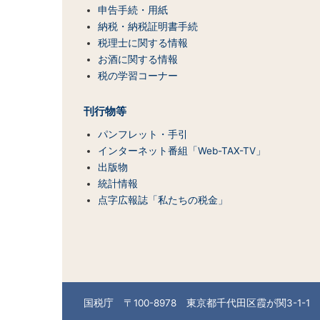
（コ
申告手続・用紙
ン
納税・納税証明書手続
テ
税理士に関する情報
ン
お酒に関する情報
ツ
税の学習コーナー
一
覧）
刊行物等
パンフレット・手引
インターネット番組「Web-TAX-TV」
出版物
統計情報
点字広報誌「私たちの税金」
国税庁 〒100-8978 東京都千代田区霞が関3-1-1 （