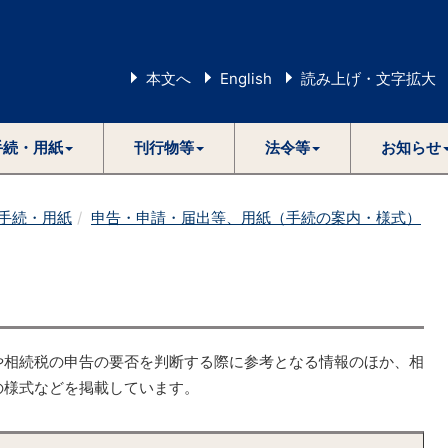
本文へ
English
読み上げ・文字拡大
手続・用紙
刊行物等
法令等
お知らせ
手続・用紙
申告・申請・届出等、用紙（手続の案内・様式）
相続税の申告の要否を判断する際に参考となる情報のほか、相
の様式などを掲載しています。