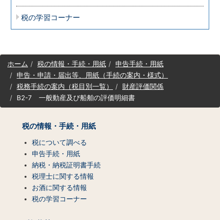
税の学習コーナー
サ
ホーム
税の情報・手続・用紙
申告手続・用紙
イ
申告・申請・届出等、用紙（手続の案内・様式）
ト
税務手続の案内（税目別一覧）
財産評価関係
マ
B2-7 一般動産及び船舶の評価明細書
ッ
プ
（コ
税の情報・手続・用紙
ン
テ
税について調べる
ン
申告手続・用紙
ツ
納税・納税証明書手続
一
税理士に関する情報
覧）
お酒に関する情報
税の学習コーナー