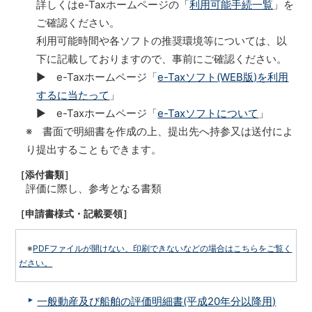
詳しくはe-Taxホームページの「
利用可能手続一覧
」を
ご確認ください。
利用可能時間や各ソフトの推奨環境等については、以
下に記載しておりますので、事前にご確認ください。
▶ e-Taxホームページ「
e-Taxソフト(WEB版)を利用
するに当たって
」
▶ e-Taxホームページ「
e-Taxソフトについて
」
※ 書面で明細書を作成の上、提出先へ持参又は送付によ
り提出することもできます。
［添付書類］
評価に際し、参考となる書類
［申請書様式・記載要領］
※
PDFファイルが開けない、印刷できないなどの場合はこちらをご覧く
ださい。
一般動産及び船舶の評価明細書(平成20年分以降用)