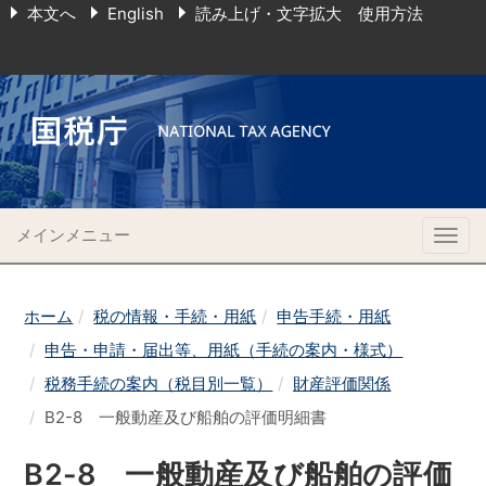
本文へ
English
読み上げ・文字拡大 使用方法
メインメニュー
Togg
navig
ホーム
税の情報・手続・用紙
申告手続・用紙
申告・申請・届出等、用紙（手続の案内・様式）
税務手続の案内（税目別一覧）
財産評価関係
B2-8 一般動産及び船舶の評価明細書
B2-8 一般動産及び船舶の評価