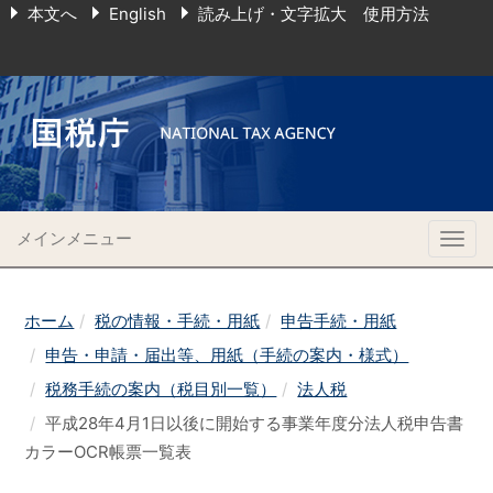
本文へ
English
読み上げ・文字拡大 使用方法
メインメニュー
Togg
navig
ホーム
税の情報・手続・用紙
申告手続・用紙
申告・申請・届出等、用紙（手続の案内・様式）
税務手続の案内（税目別一覧）
法人税
平成28年4月1日以後に開始する事業年度分法人税申告書
カラーOCR帳票一覧表