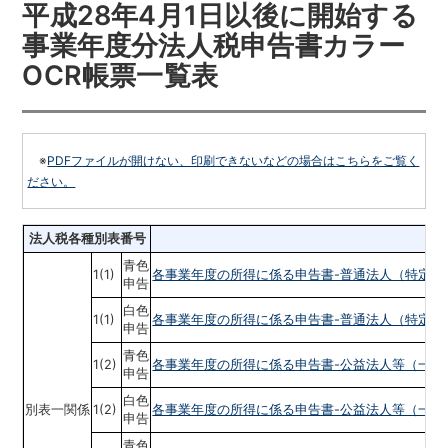
平成28年4月1日以後に開始する
事業年度分法人税申告書カラー
OCR帳票一覧表
※
PDFファイルが開けない、印刷できないなどの場合はこちらをご覧く
ださい。
法人税各種別表番号
青色
1(1)
各事業年度の所得に係る申告書-普通法人（特定
申告
白色
1(1)
各事業年度の所得に係る申告書-普通法人（特定
申告
青色
1(2)
各事業年度の所得に係る申告書-公益法人等（一般
申告
白色
別表一関係
1(2)
各事業年度の所得に係る申告書-公益法人等（一般
申告
青色