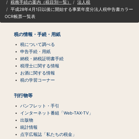
税務手続の案内（税目別一覧）
法人税
マ
平成28年4月1日以後に開始する事業年度分法人税申告書カラー
ッ
プ
OCR帳票一覧表
（コ
ン
税の情報・手続・用紙
テ
ン
税について調べる
ツ
申告手続・用紙
一
納税・納税証明書手続
覧）
税理士に関する情報
お酒に関する情報
税の学習コーナー
刊行物等
パンフレット・手引
インターネット番組「Web-TAX-TV」
出版物
統計情報
点字広報誌「私たちの税金」