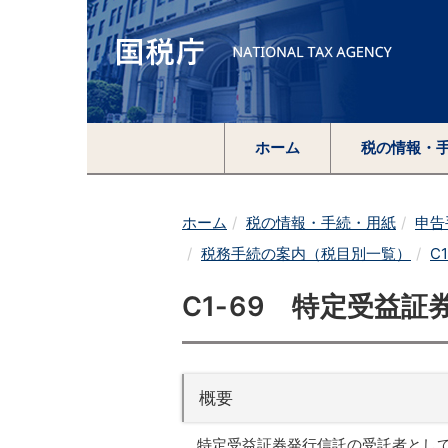
ホーム
税の情報・
ホーム
税の情報・手続・用紙
申告
税務手続の案内（税目別一覧）
C
C1-69 特定受益
概要
特定受益証券発行信託の受託者とし