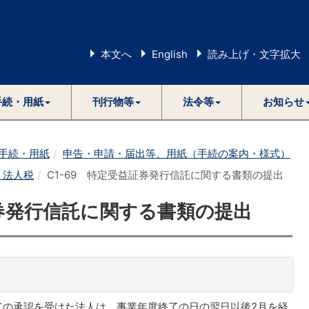
本文へ
English
読み上げ・文字拡大
手続・用紙
刊行物等
法令等
お知らせ
手続・用紙
申告・申請・届出等、用紙（手続の案内・様式）
1 法人税
C1-69 特定受益証券発行信託に関する書類の提出
証券発行信託に関する書類の提出
ての承認を受けた法人は、事業年度終了の日の翌日以後2月を経