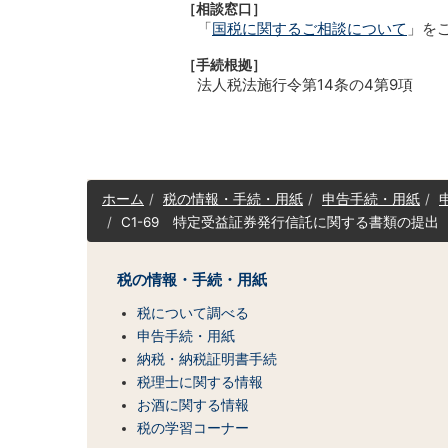
［相談窓口］
「
国税に関するご相談について
」を
［手続根拠］
法人税法施行令第14条の4第9項
サ
ホーム
税の情報・手続・用紙
申告手続・用紙
イ
C1-69 特定受益証券発行信託に関する書類の提出
ト
マ
ッ
税の情報・手続・用紙
プ
（コ
税について調べる
ン
申告手続・用紙
テ
納税・納税証明書手続
ン
税理士に関する情報
ツ
お酒に関する情報
一
税の学習コーナー
覧）