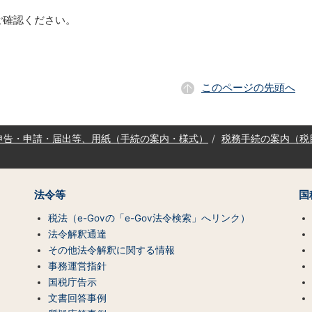
ご確認ください。
このページの先頭へ
申告・申請・届出等、用紙（手続の案内・様式）
税務手続の案内（税
法令等
国
税法（e-Govの「e-Gov法令検索」へリンク）
法令解釈通達
その他法令解釈に関する情報
事務運営指針
国税庁告示
文書回答事例