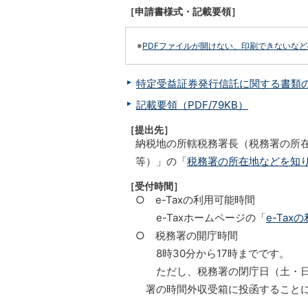
［申請書様式・記載要領］
※
PDFファイルが開けない、印刷できないな
特定受益証券発行信託に関する書類の提
記載要領（PDF/79KB）
［提出先］
納税地の所轄税務署長（税務署の所
等）」の「
税務署の所在地などを知
［受付時間］
○ e-Taxの利用可能時間
e-Taxホームページの「
e-Tax
○ 税務署の開庁時間
8時30分から17時までです。
ただし、税務署の閉庁日（土・日
署の時間外収受箱に投函すること