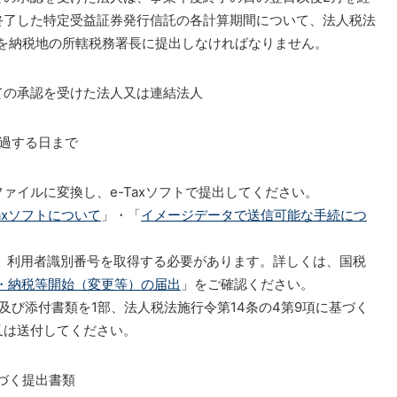
終了した特定受益証券発行信託の各計算期間について、法人税法
類を納税地の所轄税務署長に提出しなければなりません。
ての承認を受けた法人又は連結法人
過する日まで
ァイルに変換し、e-Taxソフトで提出してください。
Taxソフトについて
」・「
イメージデータで送信可能な手続につ
方は、利用者識別番号を取得する必要があります。詳しくは、国税
告・納税等開始（変更等）の届出
」をご確認ください。
及び添付書類を1部、法人税法施行令第14条の4第9項に基づく
又は送付してください。
基づく提出書類