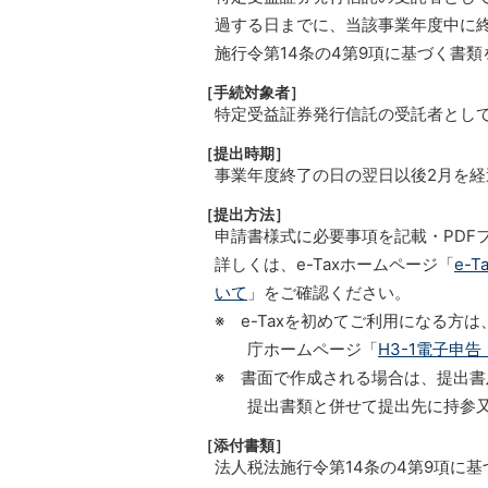
過する日までに、当該事業年度中に
施行令第14条の4第9項に基づく書
［手続対象者］
特定受益証券発行信託の受託者とし
［提出時期］
事業年度終了の日の翌日以後2月を経
［提出方法］
申請書様式に必要事項を記載・PDFフ
詳しくは、e-Taxホームページ「
e-
いて
」をご確認ください。
※ e-Taxを初めてご利用になる
庁ホームページ「
H3-1電子申
※ 書面で作成される場合は、提出書
提出書類と併せて提出先に持参
［添付書類］
法人税法施行令第14条の4第9項に