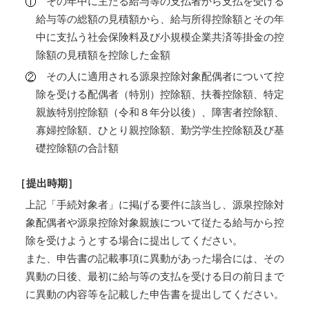
その年中に主たる給与等の支払者から支払を受ける
給与等の総額の見積額から、給与所得控除額とその年
中に支払う社会保険料及び小規模企業共済等掛金の控
除額の見積額を控除した金額
その人に適用される源泉控除対象配偶者について控
除を受ける配偶者（特別）控除額、扶養控除額、特定
親族特別控除額（令和８年分以後）、障害者控除額、
寡婦控除額、ひとり親控除額、勤労学生控除額及び基
礎控除額の合計額
［提出時期］
上記「手続対象者」に掲げる要件に該当し、源泉控除対
象配偶者や源泉控除対象親族について従たる給与から控
除を受けようとする場合に提出してください。
また、申告書の記載事項に異動があった場合には、その
異動の日後、最初に給与等の支払を受ける日の前日まで
に異動の内容等を記載した申告書を提出してください。