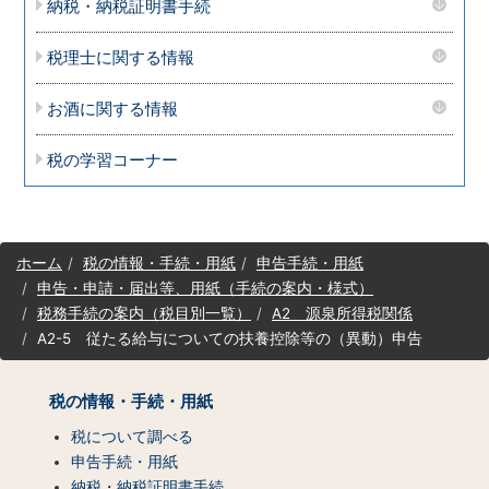
納税・納税証明書手続
税理士に関する情報
お酒に関する情報
税の学習コーナー
サ
ホーム
税の情報・手続・用紙
申告手続・用紙
イ
申告・申請・届出等、用紙（手続の案内・様式）
ト
税務手続の案内（税目別一覧）
A2 源泉所得税関係
マ
A2-5 従たる給与についての扶養控除等の（異動）申告
ッ
プ
（コ
税の情報・手続・用紙
ン
テ
税について調べる
ン
申告手続・用紙
ツ
納税・納税証明書手続