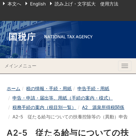
本文へ
English
読み上げ・文字拡大 使用方法
メインメニュー
Togg
navig
ホーム
税の情報・手続・用紙
申告手続・用紙
申告・申請・届出等、用紙（手続の案内・様式）
税務手続の案内（税目別一覧）
A2 源泉所得税関係
A2-5 従たる給与についての扶養控除等の（異動）申告
A2-5 従たる給与についての扶