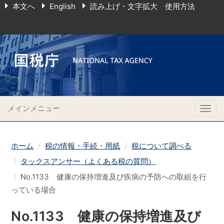
本文へ
English
読み上げ・文字拡大 使用方法
メインメニュー
Togg
navig
ホーム
税の情報・手続・用紙
税について調べる
タックスアンサー（よくある税の質問）
No.1133 健康の保持増進及び疾病の予防への取組を行
っている場合
No.1133 健康の保持増進及び