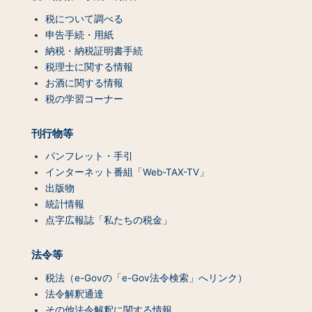
ン
テ
税について調べる
ン
申告手続・用紙
ツ
納税・納税証明書手続
一
税理士に関する情報
覧）
お酒に関する情報
税の学習コーナー
刊行物等
パンフレット・手引
インターネット番組「Web-TAX-TV」
出版物
統計情報
点字広報誌「私たちの税金」
法令等
税法（e-Govの「e-Gov法令検索」へリンク）
法令解釈通達
その他法令解釈に関する情報