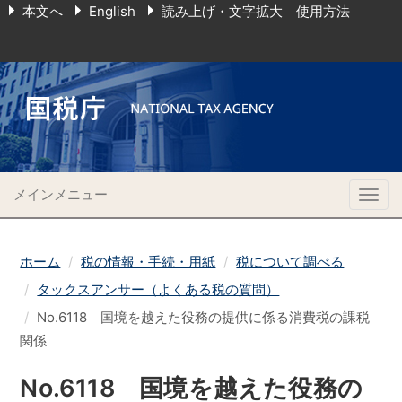
本文へ
English
読み上げ・文字拡大 使用方法
メインメニュー
Togg
navig
ホーム
税の情報・手続・用紙
税について調べる
タックスアンサー（よくある税の質問）
No.6118 国境を越えた役務の提供に係る消費税の課税
関係
No.6118 国境を越えた役務の