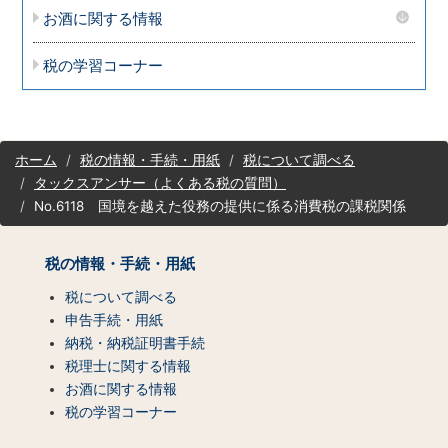
お酒に関する情報
税の学習コーナー
サ
ホーム
税の情報・手続・用紙
税について調べる
イ
タックスアンサー（よくある税の質問）
ト
No.6118 国境を越えた役務の提供に係る消費税の課税関係
マ
ッ
プ
税の情報・手続・用紙
（コ
ン
税について調べる
テ
申告手続・用紙
ン
納税・納税証明書手続
ツ
税理士に関する情報
一
お酒に関する情報
覧）
税の学習コーナー