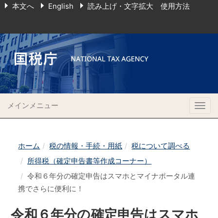
本文へ
English
読み上げ・文字拡大 使用方法
メインメニュー
Togg
navig
ホーム
税の情報・手続・用紙
税について調べる
所得税（確定申告書等作成コーナー）
令和６年分の確定申告はスマホとマイナポータル連
携でさらに便利に！
令和６年分の確定申告はスマホ