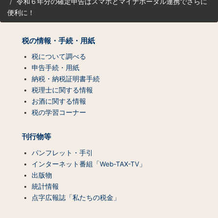
令和６年分の確定申告はスマホとマイナポータル連携でさらに
マ
便利に！
ッ
プ
（コ
税の情報・手続・用紙
ン
テ
税について調べる
ン
申告手続・用紙
ツ
納税・納税証明書手続
一
税理士に関する情報
覧）
お酒に関する情報
税の学習コーナー
刊行物等
パンフレット・手引
インターネット番組「Web-TAX-TV」
出版物
統計情報
点字広報誌「私たちの税金」