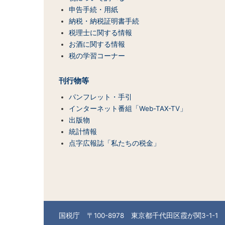
プ
（コ
申告手続・用紙
ン
納税・納税証明書手続
テ
税理士に関する情報
ン
お酒に関する情報
ツ
税の学習コーナー
一
覧）
刊行物等
パンフレット・手引
インターネット番組「Web-TAX-TV」
出版物
統計情報
点字広報誌「私たちの税金」
国税庁 〒100-8978 東京都千代田区霞が関3-1-1 （