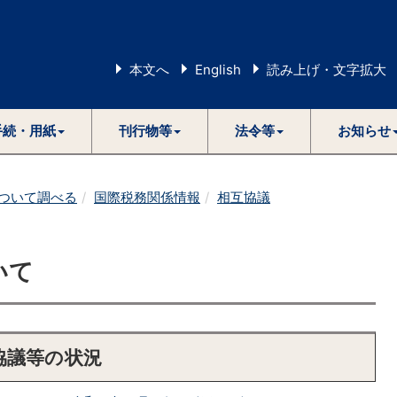
本文へ
English
読み上げ・文字拡大
手続・用紙
刊行物等
法令等
お知らせ
ついて調べる
国際税務関係情報
相互協議
いて
協議等の状況