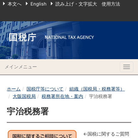
本文へ
English
読み上げ・文字拡大 使用方法
メインメニュー
Togg
navig
ホーム
国税庁等について
組織（国税局・税務署等）
大阪国税局
税務署所在地・案内
宇治税務署
宇治税務署
←国税に関するご質問