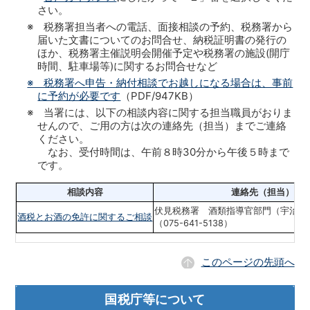
さい。
※ 税務署担当者への電話、面接相談の予約、税務署から
届いた文書についてのお問合せ、納税証明書の発行の
ほか、税務署主催説明会開催予定や税務署の施設(開庁
時間、駐車場等)に関するお問合せなど
※ 税務署へ申告・納付相談でお越しになる場合は、事前
に予約が必要です
（PDF/947KB）
※ 当署には、以下の相談内容に関する担当職員がおりま
せんので、ご用の方は次の連絡先（担当）までご連絡
ください。
なお、受付時間は、午前８時30分から午後５時まで
です。
相談内容
連絡先（担当）
伏見税務署 酒類指導官部門（宇治税
酒税とお酒の免許に関するご相談
（075-641-5138）
このページの先頭へ
国税庁等について