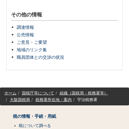
その他の情報
調達情報
公売情報
ご意見・ご要望
地域のリンク集
職員団体との交渉の状況
サ
ホーム
国税庁等について
組織（国税局・税務署等）
イ
大阪国税局
税務署所在地・案内
宇治税務署
ト
マ
ッ
税の情報・手続・用紙
プ
（コ
税について調べる