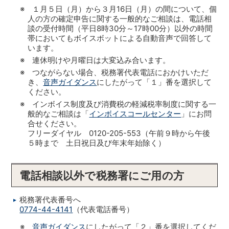
※ １月５日（月）から３月16日（月）の間について、個
人の方の確定申告に関する一般的なご相談は、電話相
談の受付時間（平日8時30分～17時00分）以外の時間
帯においてもボイスボットによる自動音声で回答して
います。
※ 連休明けや月曜日は大変込み合います。
※ つながらない場合、税務署代表電話におかけいただ
き、
音声ガイダンス
にしたがって「１」番を選択して
ください。
※ インボイス制度及び消費税の軽減税率制度に関する一
般的なご相談は「
インボイスコールセンター
」にお問
合せください。
フリーダイヤル 0120-205-553（午前９時から午後
５時まで 土日祝日及び年末年始除く）
電話相談以外で税務署にご用の方
税務署代表番号へ
0774-44-4141
（代表電話番号）
※
音声ガイダンス
にしたがって「２」番を選択してくだ