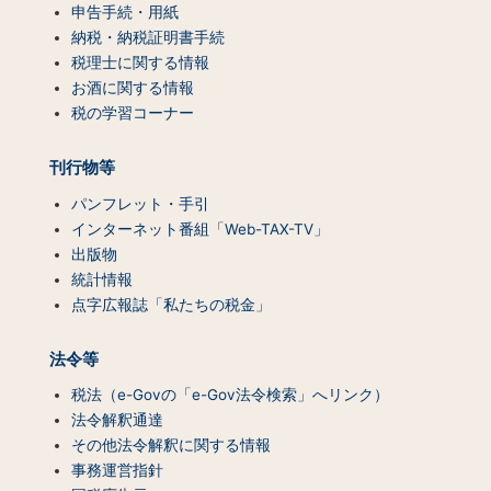
ン
申告手続・用紙
テ
納税・納税証明書手続
ン
税理士に関する情報
ツ
お酒に関する情報
一
税の学習コーナー
覧）
刊行物等
パンフレット・手引
インターネット番組「Web-TAX-TV」
出版物
統計情報
点字広報誌「私たちの税金」
法令等
税法（e-Govの「e-Gov法令検索」へリンク）
法令解釈通達
その他法令解釈に関する情報
事務運営指針