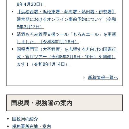
8年4月20日）
【浜松西署・浜松東署・熱海署・熱田署・伊勢署】
通常期におけるオンライン事前予約について（令和
8年3月17日）
清酒もろみ管理支援ツール「もろみエール」を更新
しました。（令和8年2月26日）
国税専門官（大卒程度）を志望する方向けの国家行
政・官庁ツアー（令和8年2月9日・10日）を開催し
ます！（令和8年1月14日）
新着情報一覧へ
国税局・税務署の案内
国税局の紹介
税務署所在地・案内