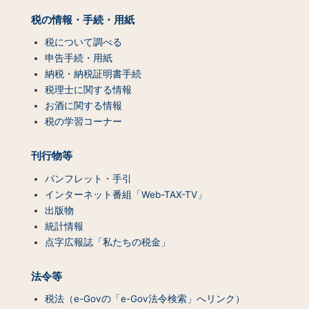
マ
ッ
税の情報・手続・用紙
プ
（コ
税について調べる
ン
申告手続・用紙
テ
納税・納税証明書手続
ン
税理士に関する情報
ツ
お酒に関する情報
一
税の学習コーナー
覧）
刊行物等
パンフレット・手引
インターネット番組「Web-TAX-TV」
出版物
統計情報
点字広報誌「私たちの税金」
法令等
税法（e-Govの「e-Gov法令検索」へリンク）