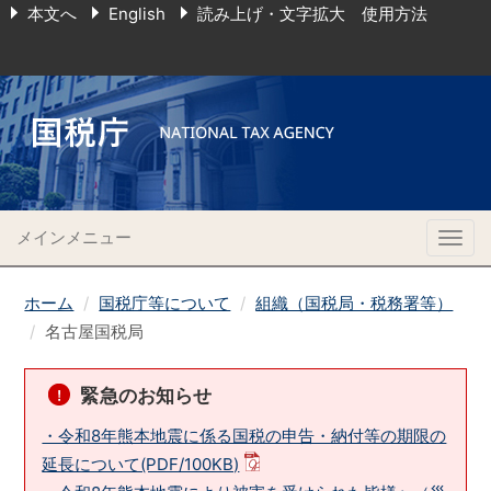
本文へ
English
読み上げ・文字拡大 使用方法
メインメニュー
Togg
navig
ホーム
国税庁等について
組織（国税局・税務署等）
名古屋国税局
緊急のお知らせ
・令和8年熊本地震に係る国税の申告・納付等の期限の
延長について(PDF/100KB)