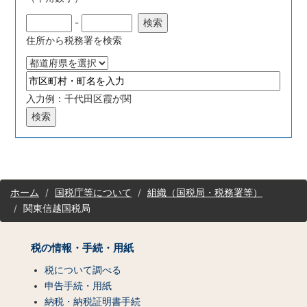
-
住所から税務署を検索
入力例：千代田区霞が関
サ
ホーム
国税庁等について
組織（国税局・税務署等）
イ
関東信越国税局
ト
マ
ッ
税の情報・手続・用紙
プ
（コ
税について調べる
ン
申告手続・用紙
テ
納税・納税証明書手続