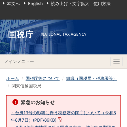
本文へ
English
読み上げ・文字拡大 使用方法
メインメニュー
Togg
navig
ホーム
国税庁等について
組織（国税局・税務署等）
関東信越国税局
緊急のお知らせ
・台風13号の影響に伴う税務署の閉庁について（令和8
年8月7日）(PDF/89KB)