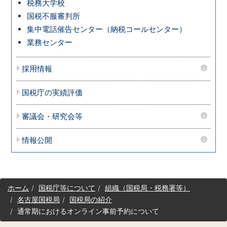
税務大学校
国税不服審判所
集中電話催告センター（納税コールセンター）
業務センター
採用情報
国税庁の実績評価
審議会・研究会等
情報公開
サ
ホーム
国税庁等について
組織（国税局・税務署等）
イ
名古屋国税局
国税局の紹介
ト
通常期におけるオンライン事前予約について
マ
ッ