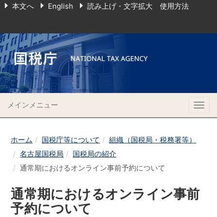
本文へ
English
読み上げ・文字拡大 使用方法
メインメニュー
Togg
navig
ホーム
国税庁等について
組織（国税局・税務署等）
名古屋国税局
国税局の紹介
通常期におけるオンライン事前予約について
通常期におけるオンライン事前
予約について