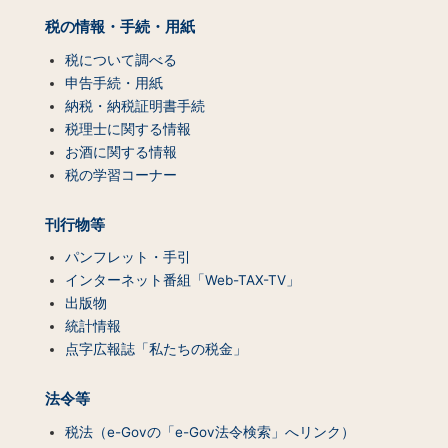
プ
税の情報・手続・用紙
（コ
ン
税について調べる
テ
申告手続・用紙
ン
納税・納税証明書手続
ツ
税理士に関する情報
一
お酒に関する情報
覧）
税の学習コーナー
刊行物等
パンフレット・手引
インターネット番組「Web-TAX-TV」
出版物
統計情報
点字広報誌「私たちの税金」
法令等
税法（e-Govの「e-Gov法令検索」へリンク）