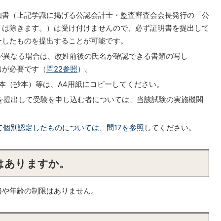
知書（上記学識に掲げる公認会計士・監査審査会会長発行の「公
」は除きます。）は受け付けませんので、必ず証明書を提出して
ーしたものを提出することが可能です。
が異なる場合は、改姓前後の氏名が確認できる書類の写し
出が必要です（
問22参照
）。
謄本（抄本）等は、A4用紙にコピーしてください。
を提出して受験を申し込む者については、当該試験の実施機関
個別認定したものについては、問17を参照
してください。
はありますか。
籍や年齢の制限はありません。