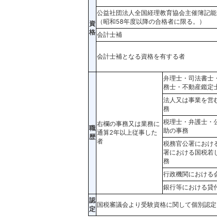
公益社団法人全国経理教育協会主催簿記能
（昭和58年度以降の合格者に限る。）
資
格
会計士補
会計士補となる資格を有する者
弁理士・司法書士
務士・不動産鑑定
法人又は事業を営
務
税理士・弁護士・
右欄の事務又は業務に
職
助の事務
通算2年以上従事した
歴
者
税務官公署におけ
署における国税若
務
行政機関における
銀行等における貸
認
国税審議会より受験資格に関して個別認定
定