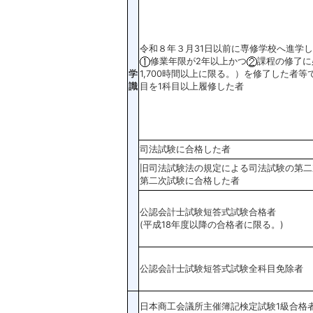
令和８年３月31日以前に専修学校へ進学
修業年限が2年以上かつ
課程の修了に
学
1,700時間以上に限る。）を修了した者
識
目を1科目以上履修した者
司法試験に合格した者
旧司法試験法の規定による司法試験の第二
第二次試験に合格した者
公認会計士試験短答式試験合格者
(平成18年度以降の合格者に限る。)
公認会計士試験短答式試験全科目免除者
日本商工会議所主催簿記検定試験1級合格