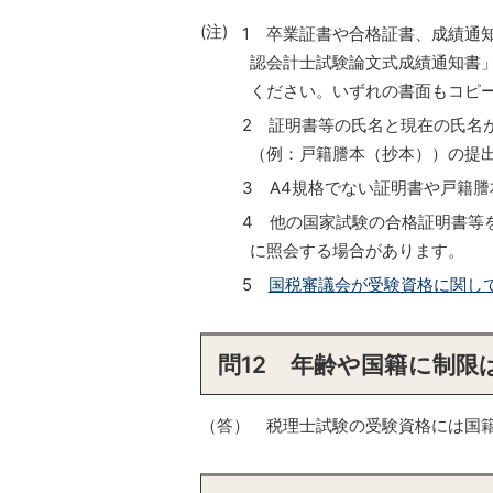
(注)
1 卒業証書や合格証書、成績通
認会計士試験論文式成績通知書
ください。いずれの書面もコピ
2 証明書等の氏名と現在の氏名
（例：戸籍謄本（抄本））の提
3 A4規格でない証明書や戸籍
4 他の国家試験の合格証明書等
に照会する場合があります。
5
国税審議会が受験資格に関して
問12 年齢や国籍に制限
（答） 税理士試験の受験資格には国