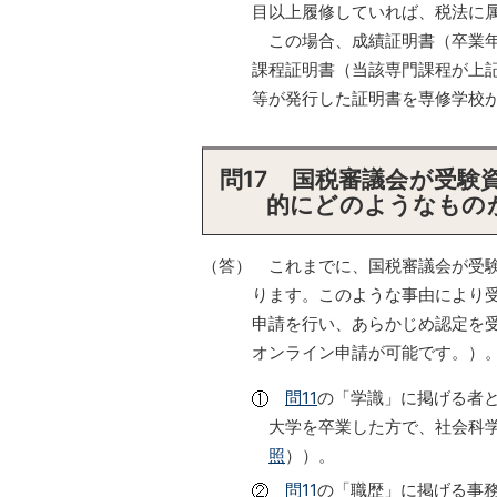
目以上履修していれば、税法に
この場合、成績証明書（卒業年
課程証明書（当該専門課程が上
等が発行した証明書を専修学校
問17 国税審議会が受
的にどのようなもの
（答） これまでに、国税審議会が受
ります。このような事由により
申請を行い、あらかじめ認定を
オンライン申請が可能です。）
問11
の「学識」に掲げる者
大学を卒業した方で、社会科
照
））。
問11
の「職歴」に掲げる事