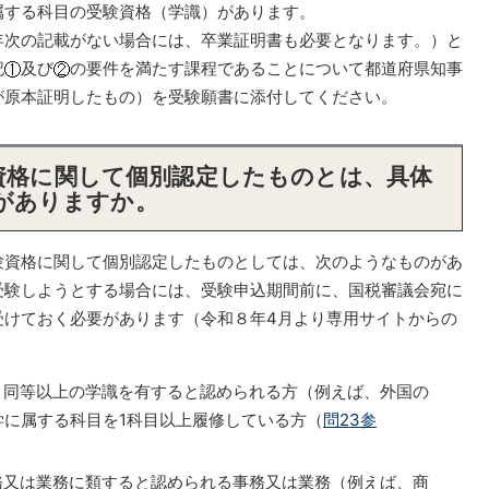
属する科目の受験資格（学識）があります。
次の記載がない場合には、卒業証明書も必要となります。）と
記
及び
の要件を満たす課程であることについて都道府県知事
が原本証明したもの）を受験願書に添付してください。
験資格に関して個別認定したものとは、具体
がありますか。
験資格に関して個別認定したものとしては、次のようなものがあ
受験しようとする場合には、受験申込期間前に、国税審議会宛に
受けておく必要があります（令和８年4月より専用サイトからの
。
と同等以上の学識を有すると認められる方（例えば、外国の
学に属する科目を1科目以上履修している方（
問23参
務又は業務に類すると認められる事務又は業務（例えば、商