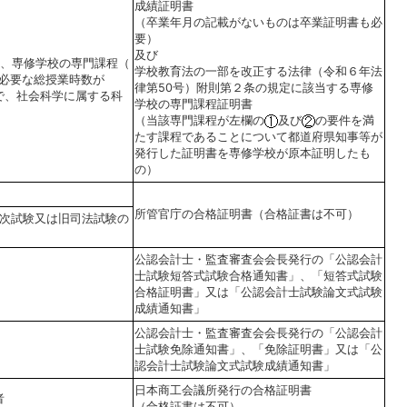
成績証明書
（卒業年月の記載がないものは卒業証明書も必
要）
及び
し、専修学校の専門課程（
学校教育法の一部を改正する法律（令和６年法
必要な総授業時数が
律第50号）附則第２条の規定に該当する専修
等で、社会科学に属する科
学校の専門課程証明書
（当該専門課程が左欄の
及び
の要件を満
たす課程であることについて都道府県知事等が
発行した証明書を専修学校が原本証明したも
の）
所管官庁の合格証明書（合格証書は不可）
次試験又は旧司法試験の
公認会計士・監査審査会会長発行の「公認会計
士試験短答式試験合格通知書」、「短答式試験
合格証明書」又は「公認会計士試験論文式試験
成績通知書」
公認会計士・監査審査会会長発行の「公認会計
士試験免除通知書」、「免除証明書」又は「公
認会計士試験論文式試験成績通知書」
日本商工会議所発行の合格証明書
者
（合格証書は不可）