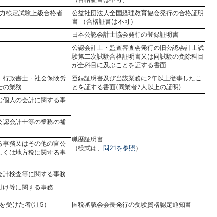
力検定試験上級合格者
公益社団法人全国経理教育協会発行の合格証明
書 （合格証書は不可）
日本公認会計士協会発行の登録証明書
公認会計士・監査審査会発行の旧公認会計士試
験第二次試験合格証明書又は同試験の免除科目
が全科目に及ぶことを証する書面
・行政書士・社会保険労
登録証明書及び当該業務に2年以上従事したこ
士の業務
とを証する書面(同業者2人以上の証明)
む個人の会計に関する事
公認会計士等の業務の補
職歴証明書
る事務又はその他の官公
（様式は、
問21を参照
）
しくは地方税に関する事
会計検査等に関する事務
付け等に関する事務
を受けた者(注5）
国税審議会会長発行の受験資格認定通知書