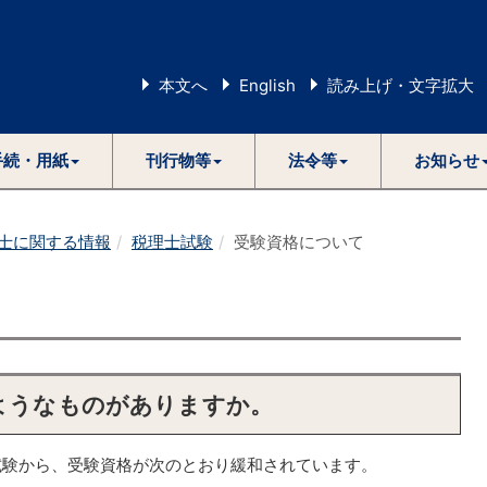
本文へ
English
読み上げ・文字拡大
手続・用紙
刊行物等
法令等
お知らせ
士に関する情報
税理士試験
受験資格について
のようなものがありますか。
試験から、受験資格が次のとおり緩和されています。