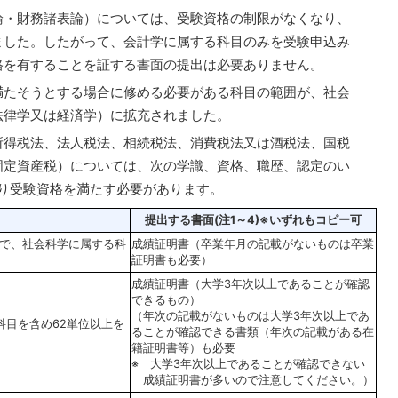
・財務諸表論）については、受験資格の制限がなくなり、
ました。したがって、会計学に属する科目のみを受験申込み
格を有することを証する書面の提出は必要ありません。
たそうとする場合に修める必要がある科目の範囲が、社会
法律学又は経済学）に拡充されました。
得税法、法人税法、相続税法、消費税法又は酒税法、国税
固定資産税）については、次の学識、資格、職歴、認定のい
より受験資格を満たす必要があります。
提出する書面(注1～4)※いずれもコピー可
で、社会科学に属する科
成績証明書（卒業年月の記載がないものは卒業
証明書も必要）
成績証明書（大学3年次以上であることが確認
できるもの）
（年次の記載がないものは大学3年次以上であ
科目を含め62単位以上を
ることが確認できる書類（年次の記載がある在
籍証明書等）も必要
※ 大学3年次以上であることが確認できない
成績証明書が多いので注意してください。）