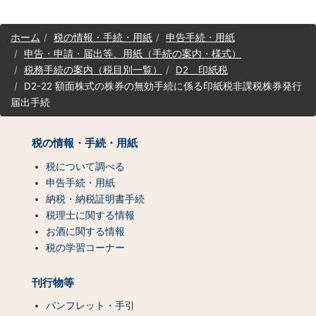
サ
ホーム
税の情報・手続・用紙
申告手続・用紙
イ
申告・申請・届出等、用紙（手続の案内・様式）
ト
税務手続の案内（税目別一覧）
D2 印紙税
マ
D2-22 額面株式の株券の無効手続に係る印紙税非課税株券発行
ッ
プ
届出手続
（コ
ン
税の情報・手続・用紙
テ
ン
税について調べる
ツ
申告手続・用紙
一
納税・納税証明書手続
覧）
税理士に関する情報
お酒に関する情報
税の学習コーナー
刊行物等
パンフレット・手引