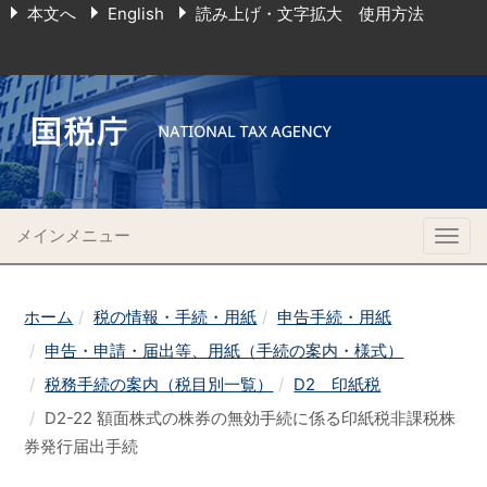
本文へ
English
読み上げ・文字拡大 使用方法
メインメニュー
Togg
navig
ホーム
税の情報・手続・用紙
申告手続・用紙
申告・申請・届出等、用紙（手続の案内・様式）
税務手続の案内（税目別一覧）
D2 印紙税
D2-22 額面株式の株券の無効手続に係る印紙税非課税株
券発行届出手続