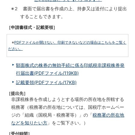
※２ 書面で届出書を作成の上、持参又は送付により提出
することもできます。
［申請書様式・記載要領］
※
PDFファイルが開けない、印刷できないなどの場合はこちらをご覧く
ださい。
額面株式の株券の無効手続に係る印紙税非課税株券発
行届出書(PDFファイル/119KB)
記載要領(PDFファイル/17KB)
［提出先］
非課税株券を作成しようとする場所の所在地を所轄する
税務署（税務署の所在地については、国税庁ホームペー
ジの「組織（国税局・税務署等）」の「
税務署の所在地
などを知りたい方
」をご覧下さい。）
［受付時間］