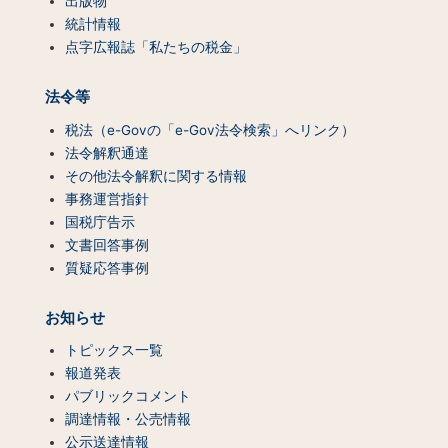
出版物
統計情報
点字広報誌「私たちの税金」
法令等
税法（e-Govの「e-Gov法令検索」へリンク）
法令解釈通達
その他法令解釈に関する情報
事務運営指針
国税庁告示
文書回答事例
質疑応答事例
お知らせ
トピックス一覧
報道発表
パブリックコメント
調達情報・公売情報
公示送達情報