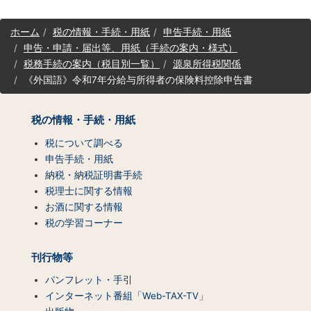
サ
ホーム
税の情報・手続・用紙
申告手続・用紙
イ
申告・申請・届出等、用紙（手続の案内・様式）
ト
税務手続の案内（税目別一覧）
源泉所得税関係
マ
《外国語》令和7年分給与所得者の保険料控除申告書
ッ
プ
（コ
税の情報・手続・用紙
ン
テ
税について調べる
ン
申告手続・用紙
ツ
納税・納税証明書手続
一
税理士に関する情報
覧）
お酒に関する情報
税の学習コーナー
刊行物等
パンフレット・手引
インターネット番組「Web-TAX-TV」