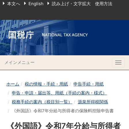
本文へ
English
読み上げ・文字拡大 使用方法
メインメニュー
Togg
navig
ホーム
税の情報・手続・用紙
申告手続・用紙
申告・申請・届出等、用紙（手続の案内・様式）
税務手続の案内（税目別一覧）
源泉所得税関係
《外国語》令和7年分給与所得者の保険料控除申告書
《外国語》令和7年分給与所得者