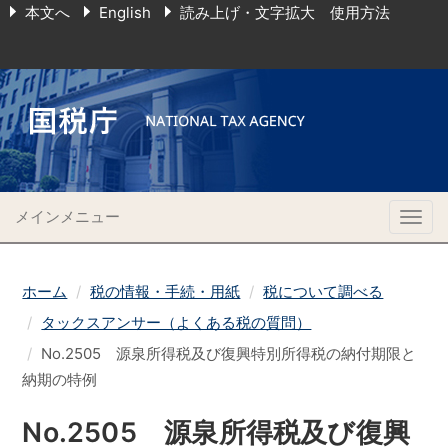
本文へ
English
読み上げ・文字拡大 使用方法
メインメニュー
Togg
navig
ホーム
税の情報・手続・用紙
税について調べる
タックスアンサー（よくある税の質問）
No.2505 源泉所得税及び復興特別所得税の納付期限と
納期の特例
No.2505 源泉所得税及び復興