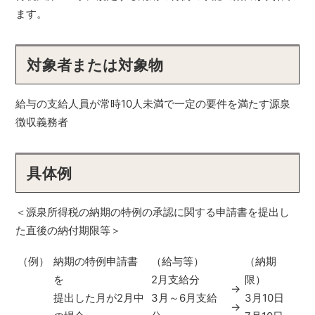
ます。
対象者または対象物
給与の支給人員が常時10人未満で一定の要件を満たす源泉
徴収義務者
具体例
＜源泉所得税の納期の特例の承認に関する申請書を提出し
た直後の納付期限等＞
（例）
納期の特例申請書
（給与等）
（納期
を
2月支給分
限）
→
提出した月が2月中
3月～6月支給
3月10日
→