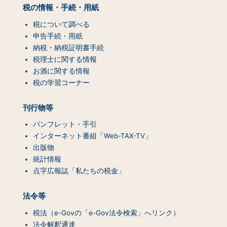
（コ
税の情報・手続・用紙
ン
テ
税について調べる
ン
申告手続・用紙
ツ
納税・納税証明書手続
一
税理士に関する情報
覧）
お酒に関する情報
税の学習コーナー
刊行物等
パンフレット・手引
インターネット番組「Web-TAX-TV」
出版物
統計情報
点字広報誌「私たちの税金」
法令等
税法（e-Govの「e-Gov法令検索」へリンク）
法令解釈通達