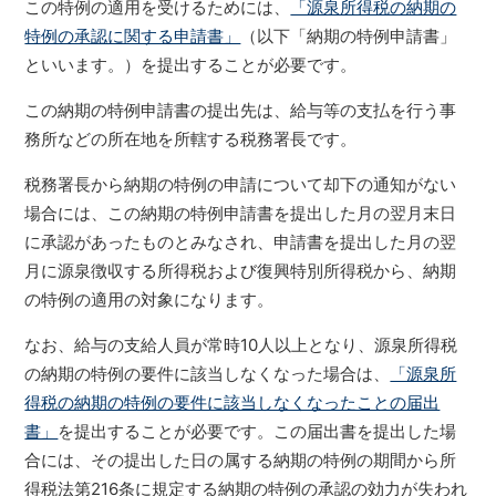
この特例の適用を受けるためには、
「源泉所得税の納期の
特例の承認に関する申請書」
（以下「納期の特例申請書」
といいます。）を提出することが必要です。
この納期の特例申請書の提出先は、給与等の支払を行う事
務所などの所在地を所轄する税務署長です。
税務署長から納期の特例の申請について却下の通知がない
場合には、この納期の特例申請書を提出した月の翌月末日
に承認があったものとみなされ、申請書を提出した月の翌
月に源泉徴収する所得税および復興特別所得税から、納期
の特例の適用の対象になります。
なお、給与の支給人員が常時10人以上となり、源泉所得税
の納期の特例の要件に該当しなくなった場合は、
「源泉所
得税の納期の特例の要件に該当しなくなったことの届出
書」
を提出することが必要です。この届出書を提出した場
合には、その提出した日の属する納期の特例の期間から所
得税法第216条に規定する納期の特例の承認の効力が失われ