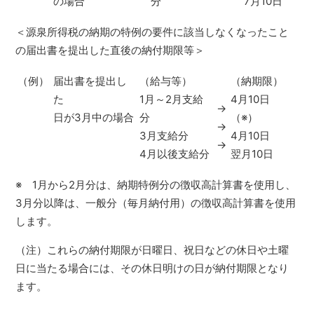
の場合
分
7月10日
＜源泉所得税の納期の特例の要件に該当しなくなったこと
の届出書を提出した直後の納付期限等＞
（例）
届出書を提出し
（給与等）
（納期限）
た
1月～2月支給
4月10日
→
日が3月中の場合
分
（※）
→
3月支給分
4月10日
→
4月以後支給分
翌月10日
※ 1月から2月分は、納期特例分の徴収高計算書を使用し、
3月分以降は、一般分（毎月納付用）の徴収高計算書を使用
します。
（注）これらの納付期限が日曜日、祝日などの休日や土曜
日に当たる場合には、その休日明けの日が納付期限となり
ます。