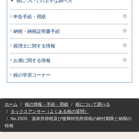
税についての上手な調べ方
申告手続・用紙
納税・納税証明書手続
税理士に関する情報
お酒に関する情報
税の学習コーナー
サ
ホーム
税の情報・手続・用紙
税について調べる
イ
タックスアンサー（よくある税の質問）
ト
No.2505 源泉所得税及び復興特別所得税の納付期限と納期の
マ
特例
ッ
プ