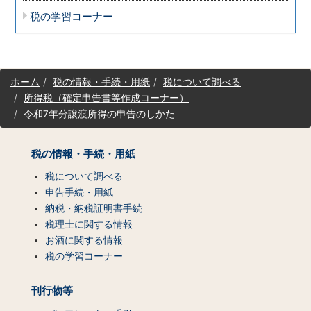
税の学習コーナー
サ
ホーム
税の情報・手続・用紙
税について調べる
イ
所得税（確定申告書等作成コーナー）
ト
令和7年分譲渡所得の申告のしかた
マ
ッ
プ
税の情報・手続・用紙
（コ
ン
税について調べる
テ
申告手続・用紙
ン
納税・納税証明書手続
ツ
税理士に関する情報
一
お酒に関する情報
覧）
税の学習コーナー
刊行物等