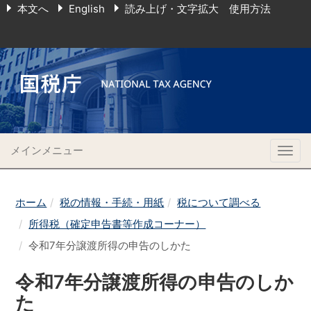
本文へ
English
読み上げ・文字拡大 使用方法
メインメニュー
Togg
navig
ホーム
税の情報・手続・用紙
税について調べる
所得税（確定申告書等作成コーナー）
令和7年分譲渡所得の申告のしかた
令和7年分譲渡所得の申告のしか
た