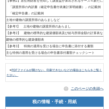
【事例2】居住用財産を売却して譲渡益が算出されるケース≪新たに自
「譲渡所得の内訳書（確定申告書付表兼計算明細書）」の記載例
「確定申告書」の記載例
土地や建物の譲渡所得のあらましなど
【参考1】 土地や建物の譲渡所得のあらまし
【参考2】 建物の標準的な建築価額表及び給与所得金額の計算表など
建物の標準的な建築価額表
【参考3】 特例の適用を受ける場合に申告書に添付する書類
主な特例の適用を受ける場合の申告書添付書類チェックシート
※
PDFファイルが開けない、印刷できないなどの場合はこちらをご覧く
ださい。
このページの先頭へ
税の情報・手続・用紙