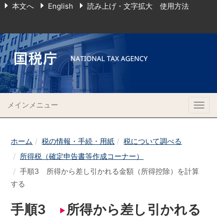
本文へ
English
読み上げ・文字拡大 使用方法
メインメニュー
Togg
navig
ホーム
税の情報・手続・用紙
税について調べる
所得税（確定申告書等作成コーナー）
手順3 所得から差し引かれる金額（所得控除）を計算
する
手順3
所得から差し引かれる