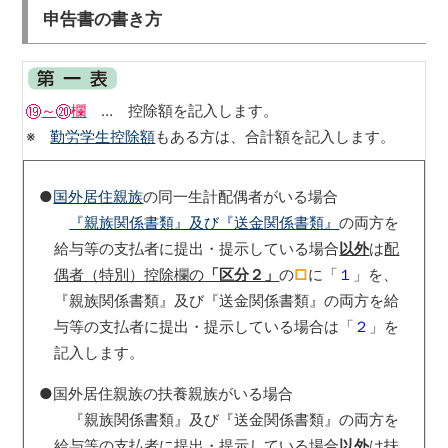
申告書の書き方
～
欄
… 控除額を記入します。
※
勤労学生控除額
もある方は、合計額を記入します。
●
国外居住親族
の同一生計配偶者がいる場合
『親族関係書類』及び『送金関係書類』
の両方を
給与等の支払者に提出・提示している場合
以外
は
配
偶者（特別）控除欄の
「区分２」
の
□
に「
１
」を、
『親族関係書類』及び『送金関係書類』の両方を給
与等の支払者に提出・提示している場合は「
２
」を
記入します。
●国外居住親族の扶養親族がいる場合
『親族関係書類』及び『送金関係書類』の両方を
給与等の支払者に提出・提示している場合
以外
は
扶