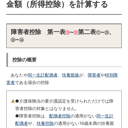
金額（所得控除）を計算する
障害者控除 第一表
~
第二表
~
、
~
控除の概要
あなたや
同一生計配偶者
、
扶養親族
が、
障害者
や
特別障
害者
である場合の控除
●介護保険法の要介護認定を受けられただけでは障
害者控除の対象とはなりません。
●障害者控除は、
配偶者控除
の適用がない
同一生計
配偶者
や、
扶養控除
の適用がない16歳未満の扶養親