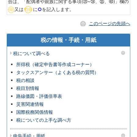
合は、「配偶者や親族に関する事項(⑳~㉔、㉟、㊵)」欄の
又は
に
○
を記入します。
このページの先頭へ
税の情報・手続・用紙
税について調べる
所得税（確定申告書等作成コーナー）
タックスアンサー（よくある税の質問）
税の相談
税目別情報
路線価図・評価倍率表
災害関連情報
国際税務関係情報
税についての上手な調べ方
申告手続・用紙