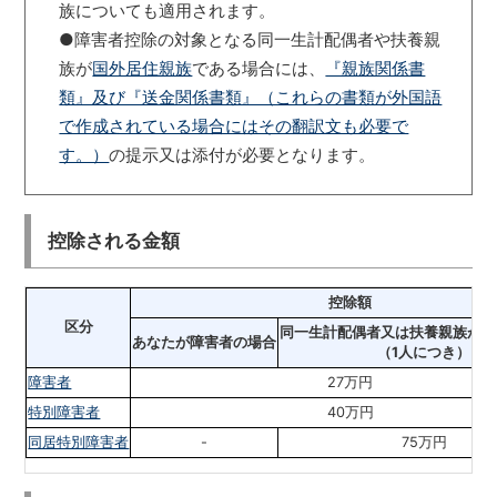
族についても適用されます。
●障害者控除の対象となる同一生計配偶者や扶養親
族が
国外居住親族
である場合には、
『親族関係書
類』及び『送金関係書類』（これらの書類が外国語
で作成されている場合にはその翻訳文も必要で
す。）
の提示又は添付が必要となります。
控除される金額
控除額
区分
同一生計配偶者又は扶養親族が障
あなたが障害者の場合
（1人につき）
障害者
27万円
特別障害者
40万円
同居特別障害者
-
75万円