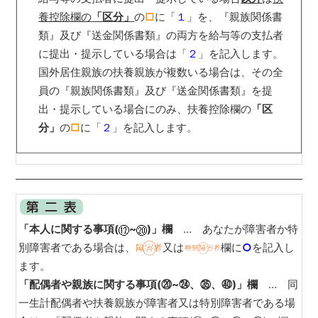
養控除欄の
「区分」
の
□
に「
１
」を、『親族関係書
類』及び『送金関係書類』の両方を給与等の支払者
に提出・提示している場合は「
２
」を記入します。
国外居住親族の扶養親族が複数いる場合は、その全
員の『親族関係書類』及び『送金関係書類』を提
出・提示している場合にのみ、扶養控除欄の
「区
分」
の
□
に「
２
」を記入します。
「本人に関する事項(
~
)」欄
… あなたが障害者か特
別障害者である場合は、
又は
欄に
○
を記入し
ます。
「配偶者や親族に関する事項(⑳~㉔、㉟、㊵)」欄
… 同
一生計配偶者や扶養親族が障害者又は特別障害者である場