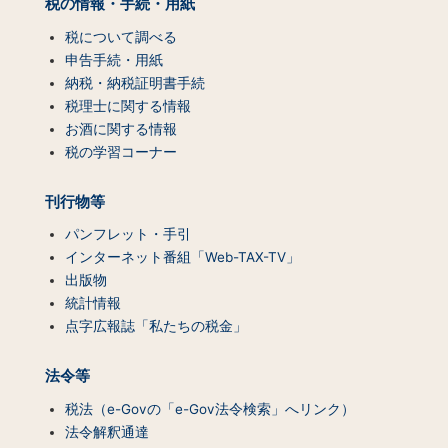
税の情報・手続・用紙
プ
（コ
税について調べる
ン
申告手続・用紙
テ
納税・納税証明書手続
ン
税理士に関する情報
ツ
お酒に関する情報
一
税の学習コーナー
覧）
刊行物等
パンフレット・手引
インターネット番組「Web-TAX-TV」
出版物
統計情報
点字広報誌「私たちの税金」
法令等
税法（e-Govの「e-Gov法令検索」へリンク）
法令解釈通達