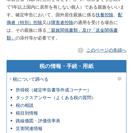
て1年以上国内に居所を有しない個人）である親族をいいま
す。確定申告において、国外居住親族に係る
扶養控除
、
配
偶者（特別）控除
又は
障害者控除
の適用を受ける場合に
は、その親族に係る
「親族関係書類」及び「送金関係書
類」
の添付等が必要です。
このページの先頭へ
税の情報・手続・用紙
税について調べる
所得税（確定申告書等作成コーナー）
タックスアンサー（よくある税の質問）
税の相談
税目別情報
路線価図・評価倍率表
災害関連情報