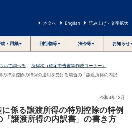
本文へ
English
読み上げ・文字拡大
手続・用紙
刊行物等
法令等
お知らせ
ついて調べる
所得税（確定申告書等作成コーナー）
得の特別控除の特例の適用を受ける場合の「譲渡所得の内訳
令和3年12月
産に係る譲渡所得の特別控除の特例
の「譲渡所得の内訳書」の書き方