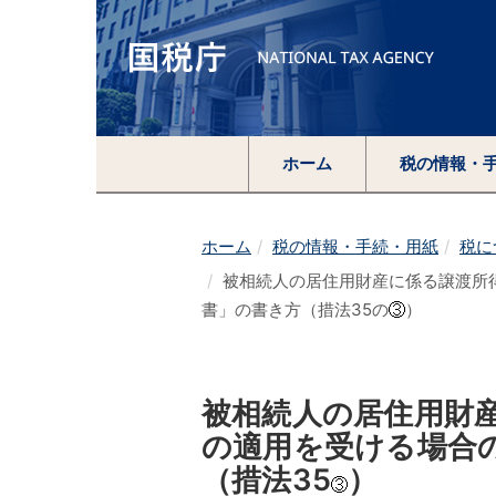
ホーム
税の情報・
ホーム
税の情報・手続・用紙
税に
被相続人の居住用財産に係る譲渡所
書」の書き方（措法35の
）
被相続人の居住用財
の適用を受ける場合
（措法35
）