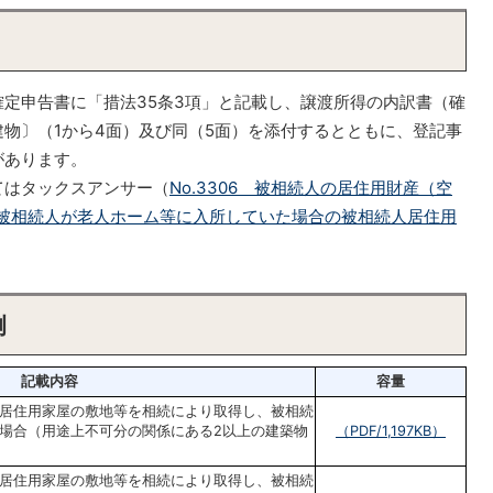
定申告書に「措法35条3項」と記載し、譲渡所得の内訳書（確
物〕（1から4面）及び同（5面）を添付するとともに、登記事
があります。
はタックスアンサー（
No.3306 被相続人の居住用財産（空
07 被相続人が老人ホーム等に入所していた場合の被相続人居住用
例
記載内容
容量
居住用家屋の敷地等を相続により取得し、被相続
場合（用途上不可分の関係にある2以上の建築物
（PDF/1,197KB）
居住用家屋の敷地等を相続により取得し、被相続