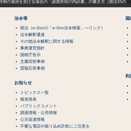
特例の適用を受ける場合の「譲渡所得の内訳書」の書き方（措法35の
法令等
国
税法（e-Govの「e-Gov法令検索」へリンク）
法令解釈通達
その他法令解釈に関する情報
事務運営指針
国税庁告示
文書回答事例
質疑応答事例
利
お知らせ
トピックス一覧
報道発表
パブリックコメント
調達情報・公売情報
公示送達情報
不審な電話や振り込め詐欺にご注意を