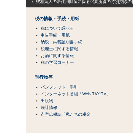
被相続人の居住用財産に係る譲渡所得の特別控除の
ト
マ
ッ
税の情報・手続・用紙
プ
（コ
税について調べる
ン
申告手続・用紙
テ
納税・納税証明書手続
ン
税理士に関する情報
ツ
お酒に関する情報
一
税の学習コーナー
覧）
刊行物等
パンフレット・手引
インターネット番組「Web-TAX-TV」
出版物
統計情報
点字広報誌「私たちの税金」