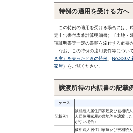
特例の適用を受ける方へ
この特例の適用を受ける場合には、確
定申告書付表兼計算明細書）〔土地・建
項証明書等一定の書類を添付する必要
なお、この特例の適用要件等について
き家）を売ったときの特例
、
No.33
家屋
）をご覧ください。
譲渡所得の内訳書の記載
ケース
被相続人居住用家屋及び被相続人
記載例1
人居住用家屋の敷地等を譲渡した
がない場合）
被相続人居住用家屋及び被相続人