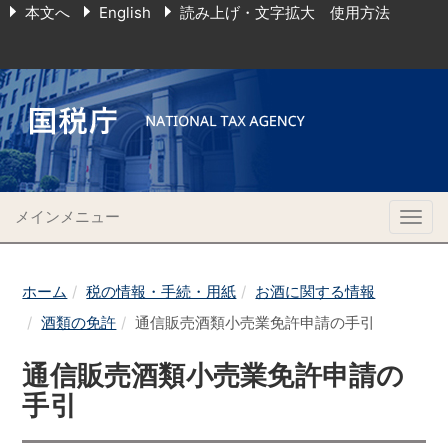
本文へ
English
読み上げ・文字拡大 使用方法
メインメニュー
Togg
navig
ホーム
税の情報・手続・用紙
お酒に関する情報
酒類の免許
通信販売酒類小売業免許申請の手引
通信販売酒類小売業免許申請の
手引