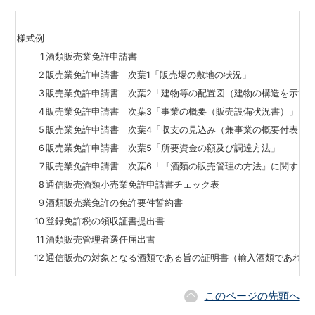
様式例
1
酒類販売業免許申請書
2
販売業免許申請書 次葉1「販売場の敷地の状況」
3
販売業免許申請書 次葉2「建物等の配置図（建物の構造を示す
4
販売業免許申請書 次葉3「事業の概要（販売設備状況書）」
5
販売業免許申請書 次葉4「収支の見込み（兼事業の概要付表）
6
販売業免許申請書 次葉5「所要資金の額及び調達方法」
7
販売業免許申請書 次葉6「『酒類の販売管理の方法』に関する
8
通信販売酒類小売業免許申請書チェック表
9
酒類販売業免許の免許要件誓約書
10
登録免許税の領収証書提出書
11
酒類販売管理者選任届出書
12
通信販売の対象となる酒類である旨の証明書（輸入酒類であれば
このページの先頭へ