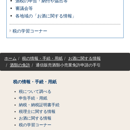
酒税の申告・納付や届出等
審議会等
各地域の「お酒に関する情報」
税の学習コーナー
サ
ホーム
税の情報・手続・用紙
お酒に関する情報
イ
酒類の免許
通信販売酒類小売業免許申請の手引
ト
マ
ッ
税の情報・手続・用紙
プ
（コ
税について調べる
ン
申告手続・用紙
テ
納税・納税証明書手続
ン
税理士に関する情報
ツ
お酒に関する情報
一
税の学習コーナー
覧）