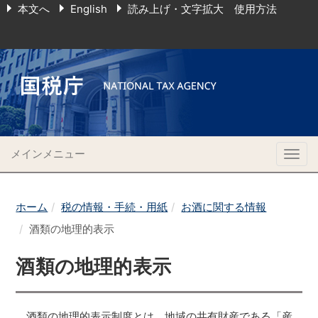
本文へ
English
読み上げ・文字拡大 使用方法
メインメニュー
Togg
navig
ホーム
税の情報・手続・用紙
お酒に関する情報
酒類の地理的表示
酒類の地理的表示
酒類の地理的表示制度とは、地域の共有財産である「産