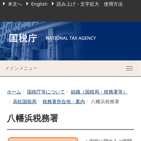
本文へ
English
読み上げ・文字拡大 使用方法
メインメニュー
Togg
navig
ホーム
国税庁等について
組織（国税局・税務署等）
高松国税局
税務署所在地・案内
八幡浜税務署
八幡浜税務署