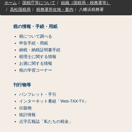
ホーム
国税庁等について
組織（国税局・税務署等）
イ
高松国税局
税務署所在地・案内
八幡浜税務署
ト
マ
ッ
税の情報・手続・用紙
プ
（コ
税について調べる
ン
申告手続・用紙
テ
納税・納税証明書手続
ン
税理士に関する情報
ツ
お酒に関する情報
一
税の学習コーナー
覧）
刊行物等
パンフレット・手引
インターネット番組「Web-TAX-TV」
出版物
統計情報
点字広報誌「私たちの税金」