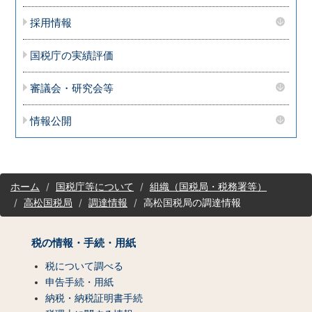
採用情報
国税庁の実績評価
審議会・研究会等
情報公開
サ
ホーム
国税庁等について
組織（国税局・税務署等）
イ
高松国税局
調達情報
高松国税局の調達情報
ト
マ
ッ
税の情報・手続・用紙
プ
（コ
税について調べる
ン
申告手続・用紙
テ
納税・納税証明書手続
ン