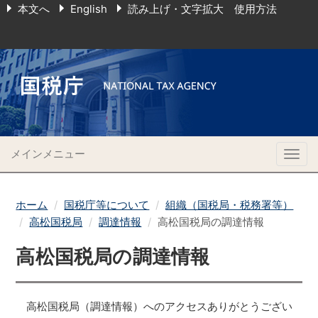
本文へ
English
読み上げ・文字拡大 使用方法
メインメニュー
Togg
navig
ホーム
国税庁等について
組織（国税局・税務署等）
高松国税局
調達情報
高松国税局の調達情報
高松国税局の調達情報
高松国税局（調達情報）へのアクセスありがとうござい