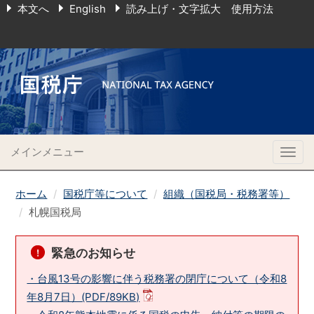
本文へ
English
読み上げ・文字拡大 使用方法
メインメニュー
Togg
navig
ホーム
国税庁等について
組織（国税局・税務署等）
札幌国税局
緊急のお知らせ
・台風13号の影響に伴う税務署の閉庁について（令和8
年8月7日）(PDF/89KB)