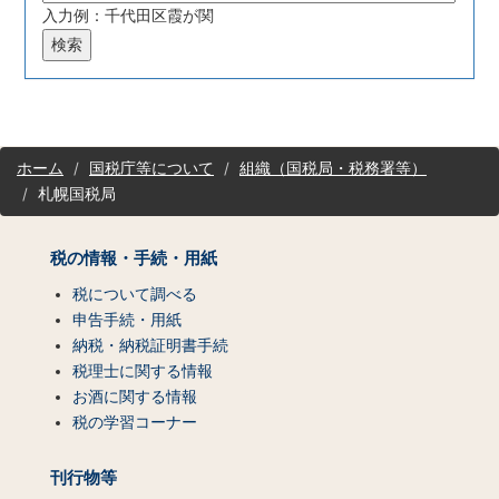
入力例：千代田区霞が関
サ
ホーム
国税庁等について
組織（国税局・税務署等）
イ
札幌国税局
ト
マ
ッ
税の情報・手続・用紙
プ
（コ
税について調べる
ン
申告手続・用紙
テ
納税・納税証明書手続
ン
税理士に関する情報
ツ
お酒に関する情報
一
税の学習コーナー
覧）
刊行物等