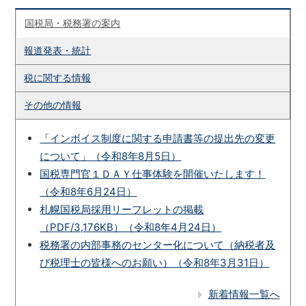
国税局・税務署の案内
報道発表・統計
税に関する情報
その他の情報
「インボイス制度に関する申請書等の提出先の変更
について」（令和8年8月5日）
国税専門官１ＤＡＹ仕事体験を開催いたします！
（令和8年6月24日）
札幌国税局採用リーフレットの掲載
（PDF/3,176KB）（令和8年4月24日）
税務署の内部事務のセンター化について（納税者及
び税理士の皆様へのお願い）（令和8年3月31日）
新着情報一覧へ