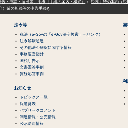
申告・申請・届出等、用紙（手続の案内・様式）
税務手続の案内（税
媒介）業の相続等の申告手続き
法令等
国
税法（e-Govの「e-Gov法令検索」へリンク）
法令解釈通達
その他法令解釈に関する情報
事務運営指針
国税庁告示
文書回答事例
質疑応答事例
利
お知らせ
トピックス一覧
報道発表
パブリックコメント
調達情報・公売情報
公示送達情報