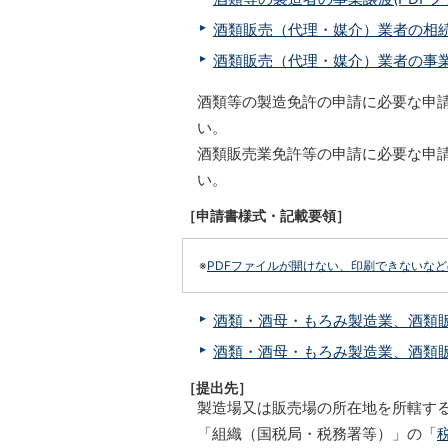
酒類販売（代理・媒介）業者の相続(P
酒類販売（代理・媒介）業者の事業譲渡
酒類等の製造免許の申請に必要な申
い。
酒類販売業免許等の申請に必要な申
い。
［申請書様式・記載要領］
※
PDFファイルが開けない、印刷できないな
酒類・酒母・もろみ製造業、酒類販売業
酒類・酒母・もろみ製造業、酒類販売
［提出先］
製造場又は販売場の所在地を所轄す
「組織（国税局・税務署等）」の「