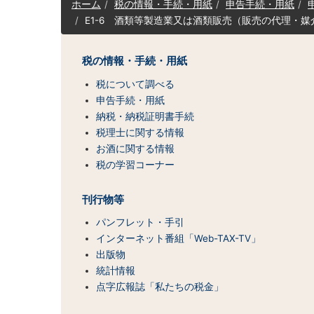
ホーム
税の情報・手続・用紙
申告手続・用紙
イ
E1-6 酒類等製造業又は酒類販売（販売の代理・
ト
マ
ッ
税の情報・手続・用紙
プ
（コ
税について調べる
ン
申告手続・用紙
テ
納税・納税証明書手続
ン
税理士に関する情報
ツ
お酒に関する情報
一
税の学習コーナー
覧）
刊行物等
パンフレット・手引
インターネット番組「Web-TAX-TV」
出版物
統計情報
点字広報誌「私たちの税金」