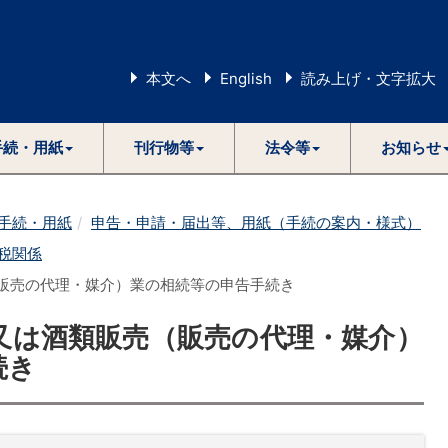
本文へ
English
読み上げ・文字拡大
手続・用紙
刊行物等
法令等
お知らせ
手続・用紙
申告・申請・届出等、用紙（手続の案内・様式）
税関係
（販売の代理・媒介）業の相続等の申告手続き
業又は酒類販売（販売の代理・媒介）
続き