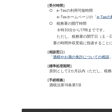
［受付時間］
○ e-Taxの利用可能時間
e-Taxホームページの「
e-Tax
○ 税務署の開庁時間
８時30分から17時までです。
ただし、税務署の閉庁日（土・日
署の時間外収受箱に投函すること
［相談窓口］
「
酒税やお酒の免許についての相談
［標準処理期間］
原則として2カ月以内（ただし、税
［手続根拠］
酒税法第19条第1項
サ