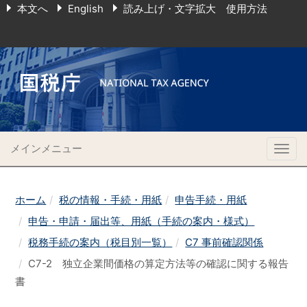
本文へ
English
読み上げ・文字拡大 使用方法
メインメニュー
Togg
navig
ホーム
税の情報・手続・用紙
申告手続・用紙
申告・申請・届出等、用紙（手続の案内・様式）
税務手続の案内（税目別一覧）
C7 事前確認関係
C7-2 独立企業間価格の算定方法等の確認に関する報告
書