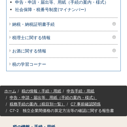
申告・申請・届出等、用紙（手続の案内・様式）
社会保障・税番号制度(マイナンバー)
納税・納税証明書手続
税理士に関する情報
お酒に関する情報
税の学習コーナー
サ
ホーム
税の情報・手続・用紙
申告手続・用紙
イ
申告・申請・届出等、用紙（手続の案内・様式）
ト
税務手続の案内（税目別一覧）
C7 事前確認関係
マ
C7-2 独立企業間価格の算定方法等の確認に関する報告書
ッ
プ
（コ
税の情報・手続・用紙