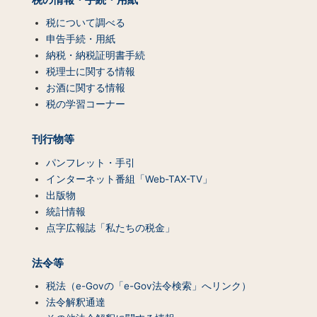
ン
テ
税について調べる
ン
申告手続・用紙
ツ
納税・納税証明書手続
一
税理士に関する情報
覧）
お酒に関する情報
税の学習コーナー
刊行物等
パンフレット・手引
インターネット番組「Web-TAX-TV」
出版物
統計情報
点字広報誌「私たちの税金」
法令等
税法（e-Govの「e-Gov法令検索」へリンク）
法令解釈通達