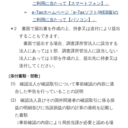
ご利用に当たって【スマートフォン】」
➢
e-Taxホームページ「e-Taxソフト(WEB版)の
ご利用に当たって【パソコン】」
※２ 書面で届出書を作成の上、持参又は送付により提出
することもできます。
書面で提出する場合、調査課所管法人に該当する
法人にあっては１部、調査課所管法人に該当しない
法人にあっては３部を作成の上、提出先に持参又は
送付してください。
［添付書類・部数］
(1) 確認法人が確認取引について事前確認の内容に適
合した申告を行っていることの説明
(2) 確認法人及びその国外関連者の確認取引に係る損
益の明細並びに当該損益の額の計算の過程を記載し
た書類
（事前確認の内容により局担当課が必要と認める場