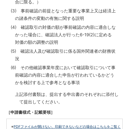
合に限る。）
(3) 事前確認の前提となった重要な事業上又は経済上
の諸条件の変動の有無に関する説明
(4) 確認取引の対価の額が事前確認の内容に適合しな
かった場合に、確認法人が行った6-19(2)に定める
対価の額の調整の説明
(5) 確認法人及び確認取引に係る国外関連者の財務状
況
(6) その他確認事業年度において確認取引について事
前確認の内容に適合した申告が行われているかどう
かを検討する上で参考となる事項
上記添付書類は、提出する申出書のそれぞれに添付し
て提出してください。
［申請書様式・記載要領］
※
PDFファイルが開けない、印刷できないなどの場合はこちらをご覧く