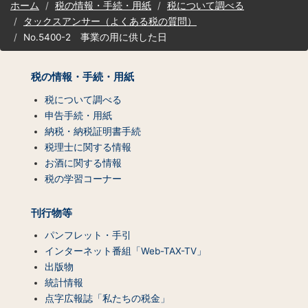
ホーム
税の情報・手続・用紙
税について調べる
イ
タックスアンサー（よくある税の質問）
ト
No.5400-2 事業の用に供した日
マ
ッ
プ
税の情報・手続・用紙
（コ
ン
税について調べる
テ
申告手続・用紙
ン
納税・納税証明書手続
ツ
税理士に関する情報
一
お酒に関する情報
覧）
税の学習コーナー
刊行物等
パンフレット・手引
インターネット番組「Web-TAX-TV」
出版物
統計情報
点字広報誌「私たちの税金」