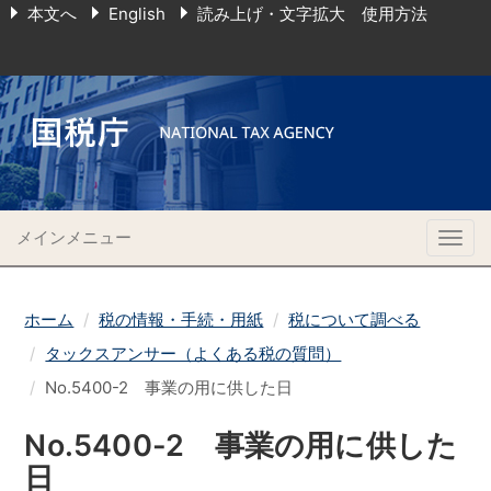
本文へ
English
読み上げ・文字拡大 使用方法
メインメニュー
Togg
navig
ホーム
税の情報・手続・用紙
税について調べる
タックスアンサー（よくある税の質問）
No.5400-2 事業の用に供した日
No.5400-2 事業の用に供した
日