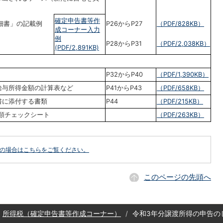
確定申告書等作
細書」の記載例
P26からP27
（PDF/828KB）
成コーナー入力
例
P28からP31
（PDF/2,038KB）
(PDF/2,891KB)
し
P32からP40
（PDF/1,390KB）
給与所得金額の計算表など
P41からP43
（PDF/658KB）
書に添付する書類
P44
（PDF/215KB）
類チェックシート
（PDF/263KB）
どの場合はこちらをご覧ください。
このページの先頭へ
所得税（確定申告書等作成コーナー）
令和3年分譲渡所得の申告の