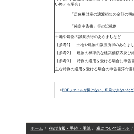
い換える場合）
「居住用財産の譲渡損失の金額の明
「確定申告書」等の記載例
土地や建物の譲渡所得のあらましなど
【参考1】 土地や建物の譲渡所得のあらま
【参考2】 建物の標準的な建築価額表及び
【参考3】 特例の適用を受ける場合に申告
主な特例の適用を受ける場合の申告書添付書
※
PDFファイルが開けない、印刷できないな
サ
ホーム
税の情報・手続・用紙
税について調べる
イ