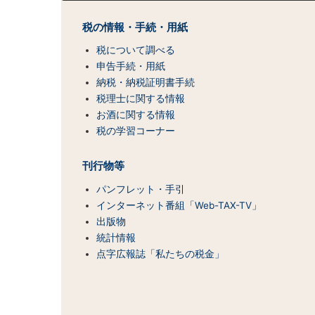
ト
マ
税の情報・手続・用紙
ッ
税について調べる
プ
（コ
申告手続・用紙
ン
納税・納税証明書手続
テ
税理士に関する情報
ン
お酒に関する情報
ツ
税の学習コーナー
一
覧）
刊行物等
パンフレット・手引
インターネット番組「Web-TAX-TV」
出版物
統計情報
点字広報誌「私たちの税金」