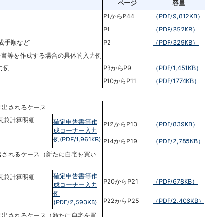
ページ
容量
P1からP44
（PDF/9,812KB）
P1
（PDF/352KB）
成手順など
P2
（PDF/329KB）
告書等を作成する場合の具体的入力例
力例
P3からP9
（PDF/1,451KB）
P10からP11
（PDF/1774KB）
）
算出されるケース
表兼計算明細
確定申告書等作
P12からP13
（PDF/839KB）
成コーナー入力
例(PDF/1,961KB)
P14からP19
（PDF/2,785KB）
出されるケース（新たに自宅を買い
確定申告書等作
表兼計算明細
P20からP21
（PDF/678KB）
成コーナー入力
例
P22からP25
（PDF/2,406KB）
(PDF/2,593KB)
算出されるケース（新たに自宅を買